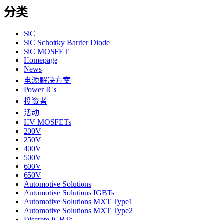
分类
SiC
SiC Schottky Barrier Diode
SiC MOSFET
Homepage
News
电源解决方案
Power ICs
投资者
活动
HV MOSFETs
200V
250V
400V
500V
600V
650V
Automotive Solutions
Automotive Solutions IGBTs
Automotive Solutions MXT Type1
Automotive Solutions MXT Type2
Discrete IGBTs