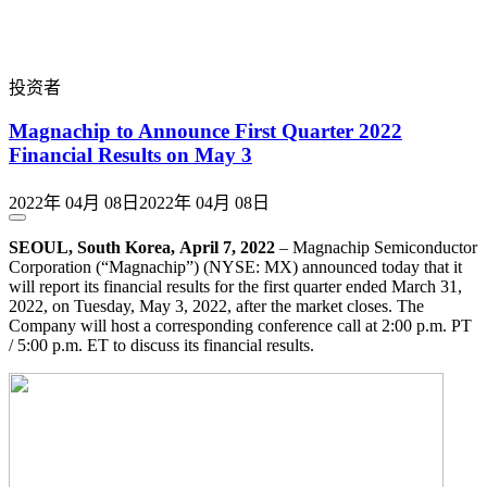
投资者
Magnachip to Announce First Quarter 2022
Financial Results on May 3
2022年 04月 08日
2022年 04月 08日
SEOUL, South Korea
,
April 7, 2022
– Magnachip Semiconductor
Corporation (“Magnachip”) (NYSE: MX) announced today that it
will report its financial results for the first quarter ended March 31,
2022, on Tuesday, May 3, 2022, after the market closes. The
Company will host a corresponding conference call at 2:00 p.m. PT
/ 5:00 p.m. ET to discuss its financial results.