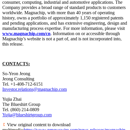
consumer, computing, industrial and automotive applications. The
Company provides a broad range of standard products to customers
worldwide. Magnachip, with more than 40 years of operating
history, owns a portfolio of approximately 1,150 registered patents
and pending applications, and has extensive engineering, design and
manufacturing process expertise. For more information, please visit
www.magnachip.com/cn
. Information on or accessible through
Magnachip’s website is not a part of, and is not incorporated into,
this release.
CONTACTS:
So-Yeon Jeong
Jeong Consulting
Tel. +1-408-712-6151
Investor.relations@magnachip.com
Yujia Zhai
The Blueshirt Group
Tel. (860) 214-0809
Yujia@blueshirtgroup.com
View original content to download
multimedia:
https://www.prnewswire.com/news-releases/magnachip-