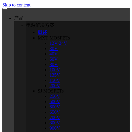
Skip to content
产品
电源解决方案
概述
MXT MOSFETs
12V-24V
30V
40V
60V
80V
100V
135V
150V
200V
SJ MOSFETs
250V
500V
600V
650V
700V
800V
900V