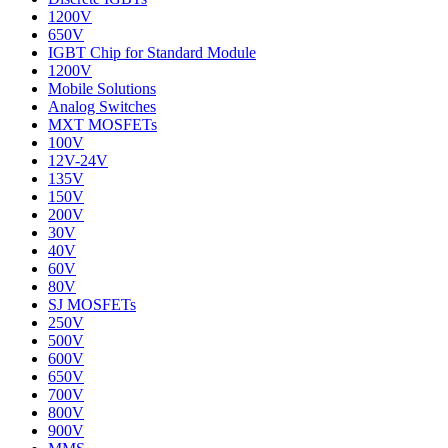
1200V
650V
IGBT Chip for Standard Module
1200V
Mobile Solutions
Analog Switches
MXT MOSFETs
100V
12V-24V
135V
150V
200V
30V
40V
60V
80V
SJ MOSFETs
250V
500V
600V
650V
700V
800V
900V