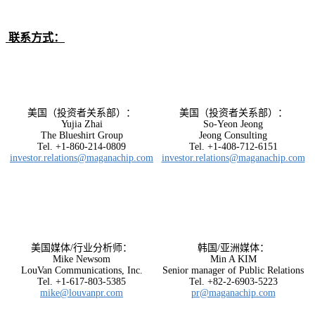
联系方式：
美国（投资者关系部）：
美国（投资者关系部）：
Yujia Zhai
So-Yeon Jeong
The Blueshirt Group
Jeong Consulting
Tel. +1-860-214-0809
Tel. +1-408-712-6151
investor.relations@maganachip.com
investor.relations@maganachip.com
美国媒体/行业分析师：
韩国/亚洲媒体：
Mike Newsom
Min A KIM
LouVan Communications, Inc.
Senior manager of Public Relations
Tel. +1-617-803-5385
Tel. +82-2-6903-5223
mike@louvanpr.com
pr@maganachip.com