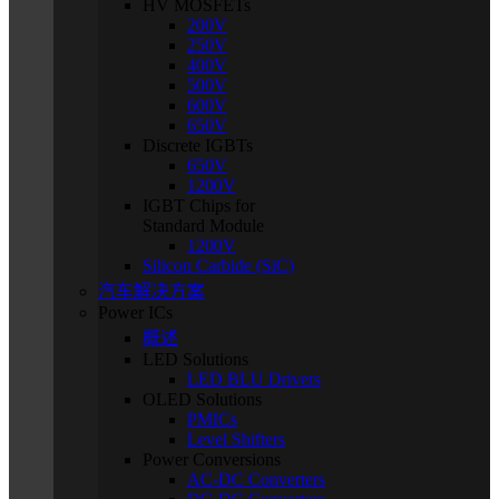
HV MOSFETs
200V
250V
400V
500V
600V
650V
Discrete IGBTs
650V
1200V
IGBT Chips for
Standard Module
1200V
Silicon Carbide (SiC)
汽车解决方案
Power ICs
概述
LED Solutions
LED BLU Drivers
OLED Solutions
PMICs
Level Shifters
Power Conversions
AC-DC Converters