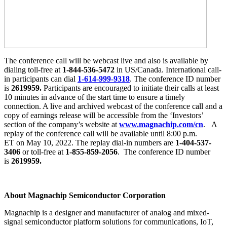
The conference call will be webcast live and also is available by
dialing toll-free at
1-844-536-5472
in US/Canada. International call-
in participants can dial
1-614-999-9318
. The conference ID number
is
2619959
.
Participants are encouraged to initiate their calls at least
10 minutes in advance of the start time to ensure a timely
connection. A live and archived webcast of the conference call and a
copy of earnings release will be accessible from the ‘Investors’
section of the company’s website at
www.magnachip.com/cn
. A
replay of the conference call will be available until 8:00 p.m.
ET on May 10, 2022. The replay dial-in numbers are
1-404-537-
3406
or toll-free at
1-855-859-2056
. The conference ID number
is
2619959.
About Magnachip Semiconductor Corporation
Magnachip is a designer and manufacturer of analog and mixed-
signal semiconductor platform solutions for communications, IoT,