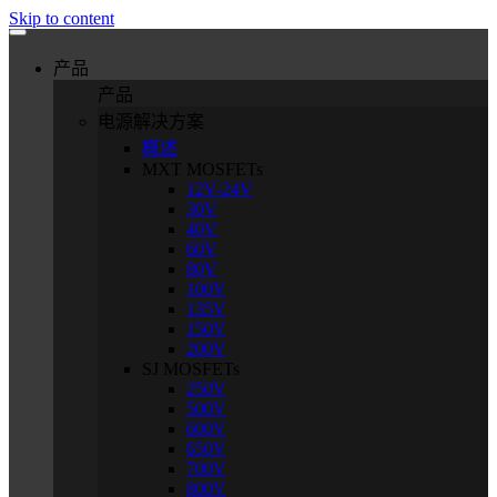
Skip to content
产品
产品
电源解决方案
概述
MXT MOSFETs
12V-24V
30V
40V
60V
80V
100V
135V
150V
200V
SJ MOSFETs
250V
500V
600V
650V
700V
800V