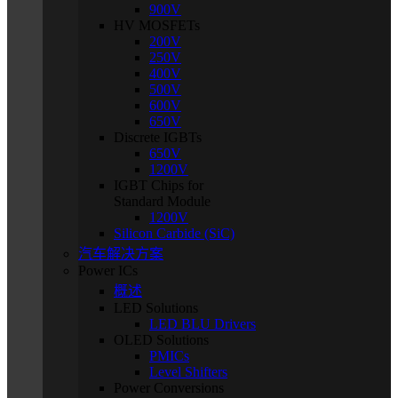
900V
HV MOSFETs
200V
250V
400V
500V
600V
650V
Discrete IGBTs
650V
1200V
IGBT Chips for
Standard Module
1200V
Silicon Carbide (SiC)
汽车解决方案
Power ICs
概述
LED Solutions
LED BLU Drivers
OLED Solutions
PMICs
Level Shifters
Power Conversions