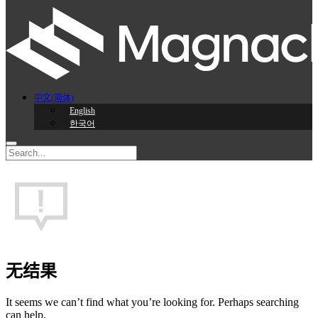
中文(简体)
English
한국어
无结果
It seems we can’t find what you’re looking for. Perhaps searching
can help.