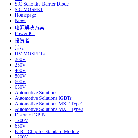
SiC Schottky Barrier Diode
SiC MOSFET
Homepage
News
电源解决方案
Power ICs
投资者
活动
HV MOSFETs
200V
250V
400V
500V
600V
650V
Automotive Solutions
Automotive Solutions IGBTs
Automotive Solutions MXT Type1
Automotive Solutions MXT Type2
Discrete IGBTs
1200V
650V
IGBT Chip for Standard Module
1200V