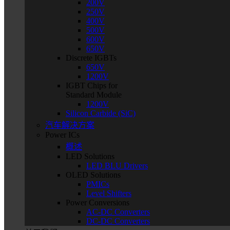
200V
250V
400V
500V
600V
650V
Discrete IGBTs
650V
1200V
IGBT Chips for
Standard Module
1200V
Silicon Carbide (SiC)
汽车解决方案
Power ICs
概述
LED Solutions
LED BLU Drivers
OLED Solutions
PMICs
Level Shifters
Power Conversions
AC-DC Converters
DC-DC Converters