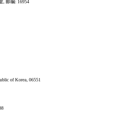
邮编: 16954
ublic of Korea, 06551
88