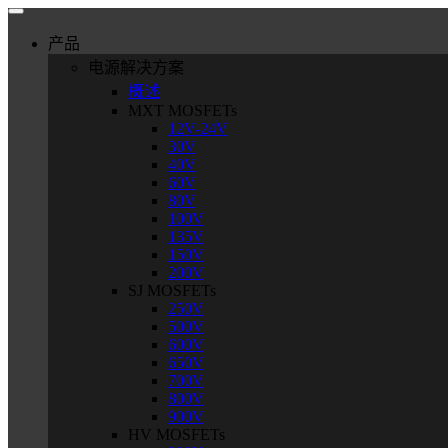
产品
电源解决方案
概述
MXT MOSFETs
12V-24V
30V
40V
60V
80V
100V
135V
150V
200V
SJ MOSFETs
250V
500V
600V
650V
700V
800V
900V
HV MOSFETs