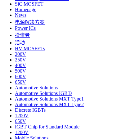
SiC MOSFET
Homepage
News
电源解决方案
Power ICs
投资者
活动
HV MOSFETs
200V
250V
400V
500V
600V
650V
Automotive Solutions
Automotive Solutions IGBTs
Automotive Solutions MXT Type1
Automotive Solutions MXT Type2
Discrete IGBTs
1200V
650V
IGBT Chip for Standard Module
1200V
Mobile Solutions