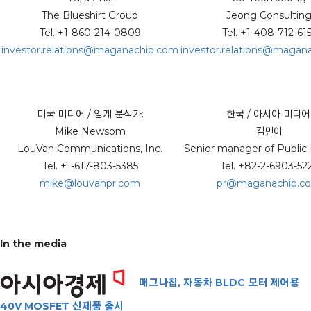
The Blueshirt Group
Jeong Consultin
Tel. +1-860-214-0809
Tel. +1-408-712-61
investor.relations@maganachip.com
investor.relations@magan
미국 미디어 / 업계 분석가:
한국 / 아시아 미디어
Mike Newsom
김민아
LouVan Communications, Inc.
Senior manager of Public 
Tel. +1-617-803-5385
Tel. +82-2-6903-52
mike@louvanpr.com
pr@maganachip.c
In the media
매그나칩, 자동차 BLDC 모터 제어용
40V MOSFET 신제품 출시