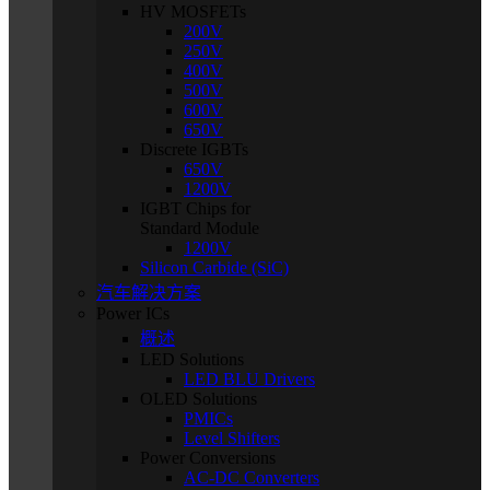
HV MOSFETs
200V
250V
400V
500V
600V
650V
Discrete IGBTs
650V
1200V
IGBT Chips for
Standard Module
1200V
Silicon Carbide (SiC)
汽车解决方案
Power ICs
概述
LED Solutions
LED BLU Drivers
OLED Solutions
PMICs
Level Shifters
Power Conversions
AC-DC Converters