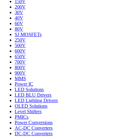
150V
200V
30V
40V
60V
80V
SJ MOSFETs
250V
500V
600V
650V
700V
800V
900V
MMS
Power IC
LED Solutions
LED BLU Drivers
LED Lighting Drivers
OLED Solutions
Level Shifters
PMICs
Power Conversions
AC-DC Converters
DC-DC Converters