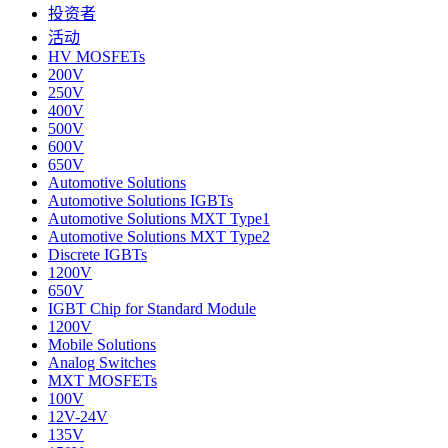
投资者
活动
HV MOSFETs
200V
250V
400V
500V
600V
650V
Automotive Solutions
Automotive Solutions IGBTs
Automotive Solutions MXT Type1
Automotive Solutions MXT Type2
Discrete IGBTs
1200V
650V
IGBT Chip for Standard Module
1200V
Mobile Solutions
Analog Switches
MXT MOSFETs
100V
12V-24V
135V