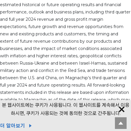
estimated historical or future operating results and financial
performance, outlook and business plans, including third quarter
and full year 2024 revenue and gross profit margin
expectations, future growth and revenue opportunities from
new and existing products and customers, the timing and
extent of future revenue contributions by our products and
businesses, and the impact of market conditions associated
with inflation and higher interest rates, geopolitical conflicts
between Russia-Ukraine and between Israel-Hamas, sustained
military action and conflict in the Red Sea, and trade tensions
between the U.S. and China, on Magnachip’s third quarter and
full year 2024 and future operating results. All forward-looking
statements included in this release are based upon information
available to Magnachip as of the date of this release, which may
본 웹사이트에는 쿠키가 사용됩니다. 이 웹사이트를 계속해서 이용
change, and we assume no obligation to update any such
하시면, 쿠키가 사용되는 것에 동의한 것으로 간주됩니다.
forward-looking statements. These statements are not
guarantees of future performance and actual results could differ
더 알아보기
materially from our current expectations. Factors that could