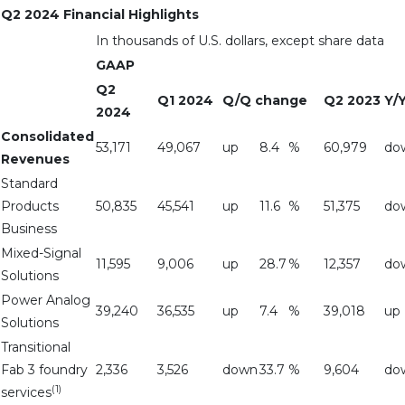
Q2 2024 Financial Highlights
In thousands of U.S. dollars, except share data
GAAP
Q2
Q1 2024
Q/Q change
Q2 2023
Y/
2024
Consolidated
53,171
49,067
up
8.4
%
60,979
do
Revenues
Standard
Products
50,835
45,541
up
11.6
%
51,375
do
Business
Mixed-Signal
11,595
9,006
up
28.7
%
12,357
do
Solutions
Power Analog
39,240
36,535
up
7.4
%
39,018
up
Solutions
Transitional
Fab 3 foundry
2,336
3,526
down
33.7
%
9,604
do
(1)
services