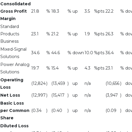
Consolidated
Gross Profit
21.8
%
18.3
%
up
3.5
%pts
22.2
%
do
Margin
Standard
Products
23.1
%
21.2
%
up
1.9
%pts
26.3
%
do
Business
Mixed-Signal
34.6
%
44.6
%
down
10.0
%pts
36.4
%
do
Solutions
Power Analog
19.7
%
15.4
%
up
4.3
%pts
23.1
%
do
Solutions
Operating
(12,824
)
(13,459
)
up
n/a
(10,656
)
do
Loss
Net Loss
(12,997
)
(15,417
)
up
n/a
(3,947
)
do
Basic Loss
per Common
(0.34
)
(0.40
)
up
n/a
(0.09
)
do
Share
Diluted Loss