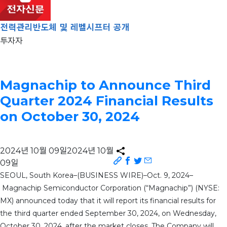
전력관리반도체 및 레벨시프터 공개
투자자
Magnachip to Announce Third
Quarter 2024 Financial Results
on October 30, 2024
2024년 10월 09일
2024년 10월
09일
SEOUL, South Korea–(BUSINESS WIRE)–Oct. 9, 2024–
Magnachip Semiconductor Corporation (“Magnachip”) (NYSE:
MX) announced today that it will report its financial results for
the third quarter ended September 30, 2024, on Wednesday,
October 30, 2024, after the market closes. The Company will