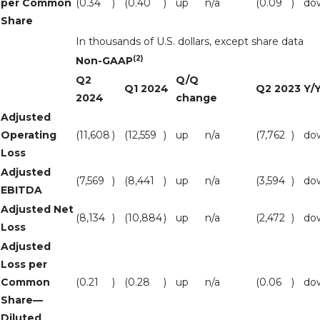
per Common
(0.34
)
(0.40
)
up
n/a
(0.09
)
do
Share
In thousands of U.S. dollars, except share data
(2)
Non-GAAP
Q2
Q/Q
Q1 2024
Q2 2023
Y/
2024
change
Adjusted
Operating
(11,608
)
(12,559
)
up
n/a
(7,762
)
do
Loss
Adjusted
(7,569
)
(8,441
)
up
n/a
(3,594
)
do
EBITDA
Adjusted Net
(8,134
)
(10,884
)
up
n/a
(2,472
)
do
Loss
Adjusted
Loss per
Common
(0.21
)
(0.28
)
up
n/a
(0.06
)
do
Share—
Diluted