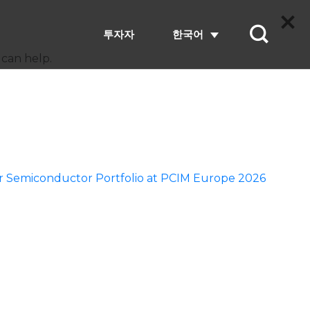
투자자
한국어
 can help.
r Semiconductor Portfolio at PCIM Europe 2026