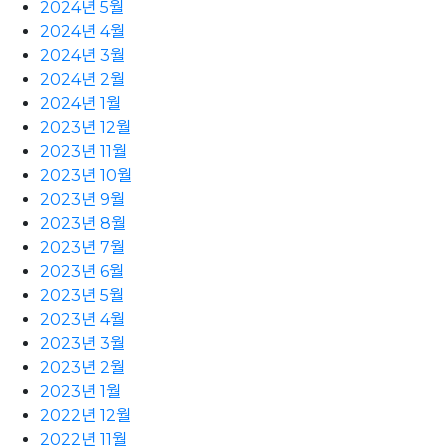
2024년 5월
2024년 4월
2024년 3월
2024년 2월
2024년 1월
2023년 12월
2023년 11월
2023년 10월
2023년 9월
2023년 8월
2023년 7월
2023년 6월
2023년 5월
2023년 4월
2023년 3월
2023년 2월
2023년 1월
2022년 12월
2022년 11월