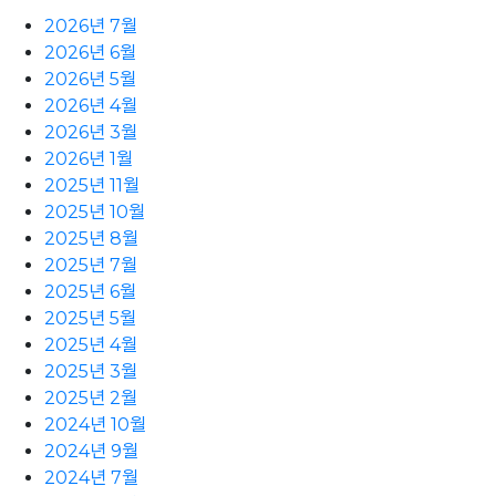
2026년 7월
2026년 6월
2026년 5월
2026년 4월
2026년 3월
2026년 1월
2025년 11월
2025년 10월
2025년 8월
2025년 7월
2025년 6월
2025년 5월
2025년 4월
2025년 3월
2025년 2월
2024년 10월
2024년 9월
2024년 7월