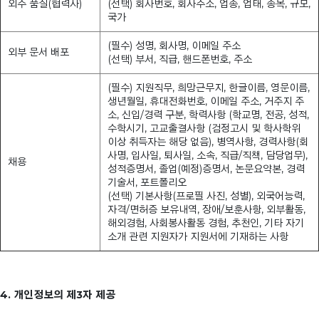
외주 품질(협력사)
(선택) 회사번호, 회사주소, 업종, 업태, 종목, 규모,
국가
(필수) 성명, 회사명, 이메일 주소
외부 문서 배포
(선택) 부서, 직급, 핸드폰번호, 주소
(필수) 지원직무, 희망근무지, 한글이름, 영문이름,
생년월일, 휴대전화번호, 이메일 주소, 거주지 주
소, 신입/경력 구분, 학력사항 (학교명, 전공, 성적,
수학시기, 고교출결사항 (검정고시 및 학사학위
이상 취득자는 해당 없음), 병역사항, 경력사항(회
사명, 입사일, 퇴사일, 소속, 직급/직책, 담당업무),
채용
성적증명서, 졸업(예정)증명서, 논문요약본, 경력
기술서, 포트폴리오
(선택) 기본사항(프로필 사진, 성별), 외국어능력,
자격/면허증 보유내역, 장애/보훈사항, 외부활동,
해외경험, 사회봉사활동 경험, 추천인, 기타 자기
소개 관련 지원자가 지원서에 기재하는 사항
4. 개인정보의 제3자 제공