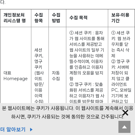
다.
개인정보처
수집
수집
보유·이용
수집 목적
리시스템 명
항목
방법
기간
① 세션 쿠키 : 용자
① 세션 쿠
가 웹 사이트를 통해
키: 웹 브라
서비스를 제공받고
우저를 닫
세션
웹 사이트의 일부 기
는 즉시 삭
쿠키,
능을 사용하는 데에
제
영구
필수적이며, 이용자
② 영구 쿠
쿠키
를 인증하고 이용자
키: 서버에
대표
(웹사
자동
계정의 오용을 방지
저장이 되
Homepage
이트
수집
함
지 않고 클
방문/
② 영구 쿠키 : 맞춤
라이언트
이용
화된 서비스를 제공
PC, 모바일
이력
하고 이용자가 웹 사
기기에 보
수집)
이트를 방문할 때마
관하고 있
다 기본 설정을 재입
으며, 개별
본 웹사이트에는 쿠키가 사용됩니다. 이 웹사이트를 계속해서 이용
력해야 하는 번거로
설정에 따
하시면, 쿠키가 사용되는 것에 동의한 것으로 간주됩니다.
움을 감소
름
더 알아보기
원/부자재
로그
자동
로그인 상태 유지 ,
세션 종료