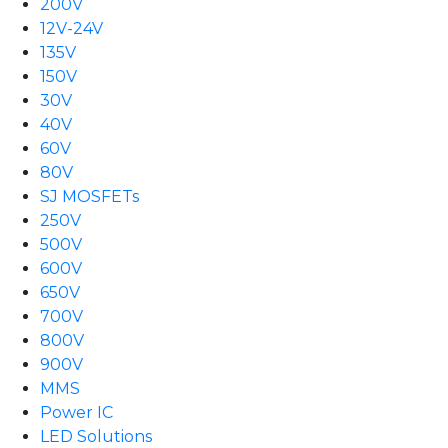
200V
12V-24V
135V
150V
30V
40V
60V
80V
SJ MOSFETs
250V
500V
600V
650V
700V
800V
900V
MMS
Power IC
LED Solutions