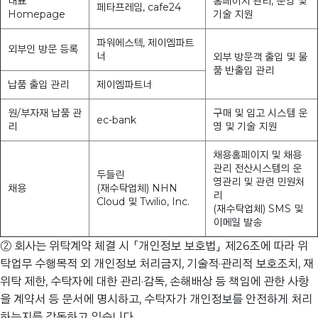
대표
홈페이지 관리, 운영 및
페타프레임, cafe24
Homepage
기술 지원
파워에스텍, 제이엠파트
외부인 방문 등록
너
외부 방문객 출입 및 물
품 반출입 관리
납품 출입 관리
제이엠파트너
원/부자재 납품 관
구매 및 입고 시스템 운
ec-bank
리
영 및 기술 지원
채용홈페이지 및 채용
관리 전산시스템의 운
두들린
영관리 및 관련 민원처
채용
(재수탁업체) NHN
리
Cloud 및 Twilio, Inc.
(재수탁업체) SMS 및
이메일 발송
② 회사는 위탁계약 체결 시 「개인정보 보호법」 제26조에 따라 위
탁업무 수행목적 외 개인정보 처리금지, 기술적·관리적 보호조치, 재
위탁 제한, 수탁자에 대한 관리·감독, 손해배상 등 책임에 관한 사항
을 계약서 등 문서에 명시하고, 수탁자가 개인정보를 안전하게 처리
하는지를 감독하고 있습니다.