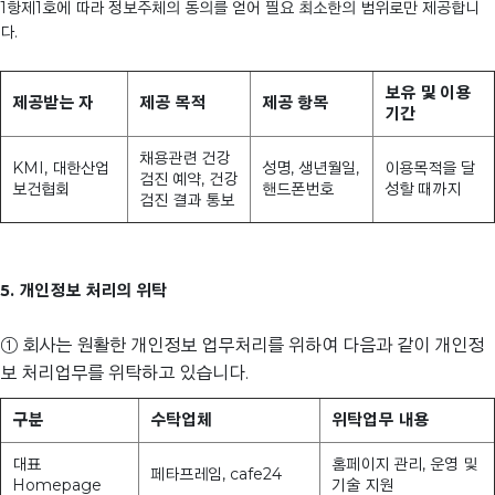
1항제1호에 따라 정보주체의 동의를 얻어 필요 최소한의 범위로만 제공합니
다.
보유 및 이용
제공받는 자
제공 목적
제공 항목
기간
채용관련 건강
KMI, 대한산업
성명, 생년월일,
이용목적을 달
검진 예약, 건강
보건협회
핸드폰번호
성할 때까지
검진 결과 통보
5. 개인정보 처리의 위탁
① 회사는 원활한 개인정보 업무처리를 위하여 다음과 같이 개인정
보 처리업무를 위탁하고 있습니다.
구분
수탁업체
위탁업무 내용
대표
홈페이지 관리, 운영 및
페타프레임, cafe24
Homepage
기술 지원