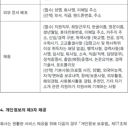
(필수) 성명, 회사명, 이메일 주소
외부 문서 배포
(선택) 부서, 직급, 핸드폰번호, 주소
(필수) 지원직무, 희망근무지, 한글이름, 영문이름,
생년월일, 휴대전화번호, 이메일 주소, 거주지 주
소, 신입/경력 구분, 학력사항 (학교명, 전공, 성적,
수학시기, 고교출결사항 (검정고시 및 학사학위
이상 취득자는 해당 없음), 병역사항, 경력사항(회
사명, 입사일, 퇴사일, 소속, 직급/직책, 담당업무),
채용
성적증명서, 졸업(예정)증명서, 논문요약본, 경력
기술서, 포트폴리오
(선택) 기본사항(프로필 사진, 성별), 외국어능력,
자격/면허증 보유내역, 장애/보훈사항, 외부활동,
해외경험, 사회봉사활동 경험, 추천인, 기타 자기
소개 관련 지원자가 지원서에 기재하는 사항
4. 개인정보의 제3자 제공
회사는 원활한 서비스 제공을 위해 다음의 경우 「개인정보 보호법」 제17조제