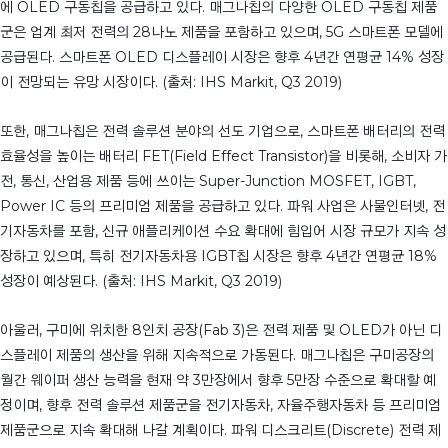
에 OLED 구동칩을 공급하고 있다. 매그나칩의 다양한 OLED 구동칩 제품
군은 업계 최저 전력의 28나노 제품을 포함하고 있으며, 5G 스마트폰 모델에
공급된다. 스마트폰 OLED 디스플레이 시장은 향후 4년간 연평균 14% 성장
이 전망되는 유망 시장이다. (출처: IHS Markit, Q3 2019)
또한, 매그나칩은 전력 솔루션 분야의 선도 기업으로, 스마트폰 배터리의 전력
효율성을 높이는 배터리 FET(Field Effect Transistor)을 비롯해, 소비자 가
전, 통신, 산업용 제품 등에 쓰이는 Super-Junction MOSFET, IGBT,
Power IC 등의 프리미엄 제품을 공급하고 있다. 파워 사업은 사물인터넷, 전
기자동차를 포함, 신규 애플리케이션 수요 확대에 힘입어 시장 규모가 지속 성
장하고 있으며, 특히 전기자동차용 IGBT칩 시장은 향후 4년간 연평균 18%
성장이 예상된다. (출처: IHS Markit, Q3 2019)
아울러, 구미에 위치한 8인치 공장(Fab 3)은 전력 제품 및 OLED가 아닌 디
스플레이 제품의 생산을 위해 지속적으로 가동된다. 매그나칩은 구미공장의
월간 웨이퍼 생산 능력을 현재 약 3만장에서 향후 5만장 수준으로 확대할 예
정이며, 향후 전력 솔루션 제품군을 전기자동차, 자율주행자동차 등 프리미엄
제품군으로 지속 확대해 나갈 계획이다. 파워 디스크리트(Discrete) 전력 제