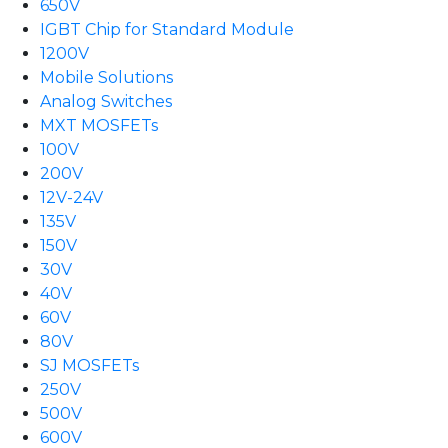
650V
IGBT Chip for Standard Module
1200V
Mobile Solutions
Analog Switches
MXT MOSFETs
100V
200V
12V-24V
135V
150V
30V
40V
60V
80V
SJ MOSFETs
250V
500V
600V