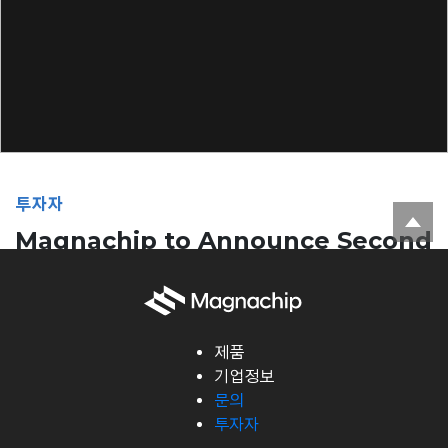
투자자
Magnachip to Announce Second
Quarter 2024 Financial Results
on July 31, 2024
2024년 07월 12일
2024년 07월
제품
12일
기업정보
문의
SEOUL, South Korea–(BUSINESS WIRE)–Jul. 10, 2024–
투자자
Magnachip Semiconductor Corporation (“Magnachip”)