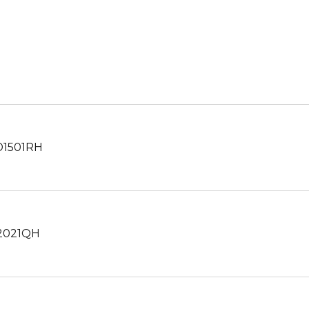
1501RH
2021QH