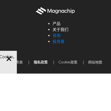
产品
关于我们
咨询
投资者
ookie。
使用条款
隐私政策
Cookie政策
网站地图
显示解决方案
概述
info@magnachip.com
电源解决方案
管理层
电源解决方案销售办公室及
汽车解决方案
企业责任
举报不道德行为
Silicon Carbide (SiC)
新闻中心
Power ICs