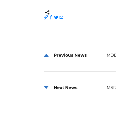
Previous News
MDD
Next News
MSI