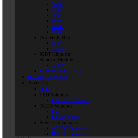
200V
250V
400V
500V
600V
650V
Discrete IGBTs
650V
1200V
IGBT Chips for
Standard Module
1200V
Silicon Carbide (SiC)
오토모티브 솔루션
Power ICs
개요
LED Solutions
LED BLU Drivers
OLED Solutions
PMICs
Level Shifters
Power Conversions
AC-DC Converters
DC-DC Converters