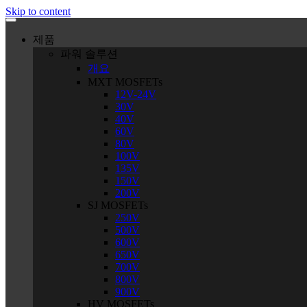
Skip to content
제품
파워 솔루션
개요
MXT MOSFETs
12V-24V
30V
40V
60V
80V
100V
135V
150V
200V
SJ MOSFETs
250V
500V
600V
650V
700V
800V
900V
HV MOSFETs