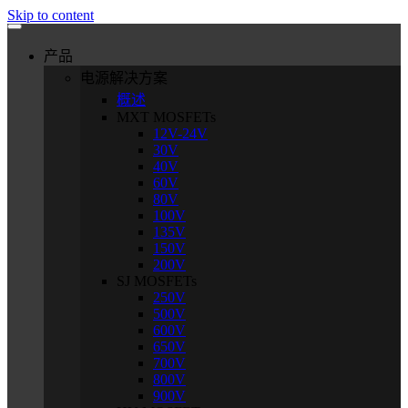
Skip to content
产品
电源解决方案
概述
MXT MOSFETs
12V-24V
30V
40V
60V
80V
100V
135V
150V
200V
SJ MOSFETs
250V
500V
600V
650V
700V
800V
900V