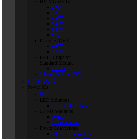
HV MOSFETs
200V
250V
400V
500V
600V
650V
Discrete IGBTs
650V
1200V
IGBT Chips for
Standard Module
1200V
Silicon Carbide (SiC)
汽车解决方案
Power ICs
概述
LED Solutions
LED BLU Drivers
OLED Solutions
PMICs
Level Shifters
Power Conversions
AC-DC Converters