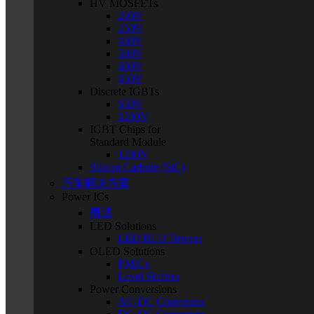
HV MOSFETs
200V
250V
400V
500V
600V
650V
Discrete IGBTs
650V
1200V
IGBT Chips for
Standard Module
1200V
Silicon Carbide (SiC)
汽车解决方案
Power ICs
概述
LED Solutions
LED BLU Drivers
OLED Solutions
PMICs
Level Shifters
Power Conversions
AC-DC Converters