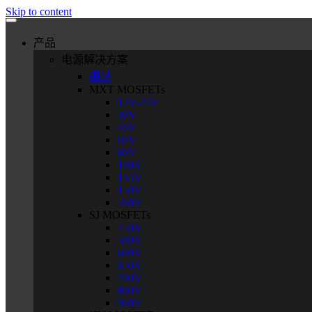
Skip to content
产品
电源解决方案
概述
MXT MOSFETs
12V-24V
30V
40V
60V
80V
100V
135V
150V
200V
SJ MOSFETs
250V
500V
600V
650V
700V
800V
900V