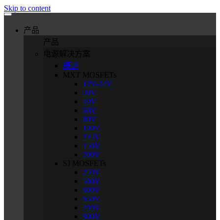
Skip to content
产品
产品
电源解决方案
概述
MXT MOSFETs
12V-24V
30V
40V
60V
80V
100V
135V
150V
200V
SJ MOSFETs
250V
500V
600V
650V
700V
800V