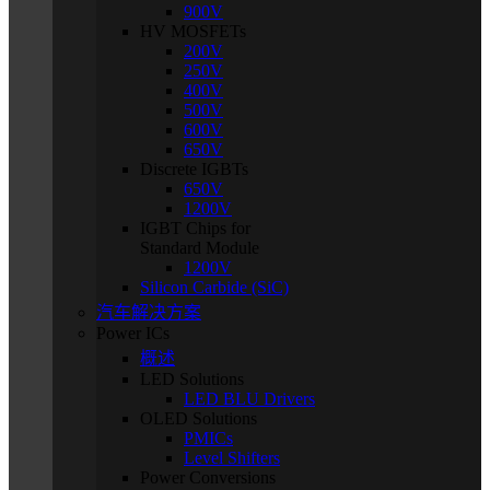
900V
HV MOSFETs
200V
250V
400V
500V
600V
650V
Discrete IGBTs
650V
1200V
IGBT Chips for
Standard Module
1200V
Silicon Carbide (SiC)
汽车解决方案
Power ICs
概述
LED Solutions
LED BLU Drivers
OLED Solutions
PMICs
Level Shifters
Power Conversions