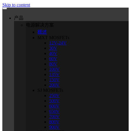
Skip to content
产品
电源解决方案
概述
MXT MOSFETs
12V-24V
30V
40V
60V
80V
100V
135V
150V
200V
SJ MOSFETs
250V
500V
600V
650V
700V
800V
900V