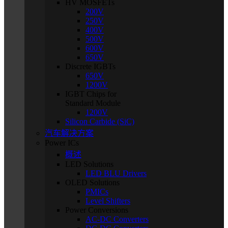
HV MOSFETs
200V
250V
400V
500V
600V
650V
Discrete IGBTs
650V
1200V
IGBT Chips for
Standard Module
1200V
Silicon Carbide (SiC)
汽车解决方案
Power ICs
概述
LED Solutions
LED BLU Drivers
OLED Solutions
PMICs
Level Shifters
Power Conversions
AC-DC Converters