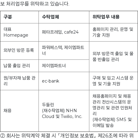
보 처리업무를 위탁하고 있습니다.
구분
수탁업체
위탁업무 내용
대표
홈페이지 관리, 운영 및
페타프레임, cafe24
Homepage
기술 지원
파워에스텍, 제이엠파트
외부인 방문 등록
너
외부 방문객 출입 및 물
품 반출입 관리
납품 출입 관리
제이엠파트너
원/부자재 납품 관
구매 및 입고 시스템 운
ec-bank
리
영 및 기술 지원
채용홈페이지 및 채용
관리 전산시스템의 운
두들린
영관리 및 관련 민원처
채용
(재수탁업체) NHN
리
Cloud 및 Twilio, Inc.
(재수탁업체) SMS 및
이메일 발송
② 회사는 위탁계약 체결 시 「개인정보 보호법」 제26조에 따라 위