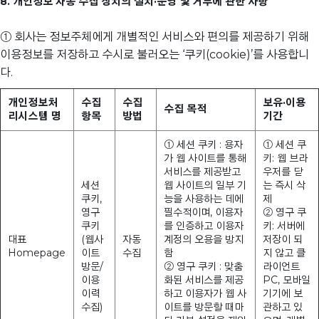
8. 개인정보 자동 수집 장치의 설치·운영 및 거부에 관한 사항
① 회사는 정보주체에게 개별적인 서비스와 편의를 제공하기 위해
이용정보를 저장하고 수시로 불러오는 ‘쿠키(cookie)’를 사용합니
다.
개인정보처
수집
수집
보유·이용
수집 목적
리시스템 명
항목
방법
기간
① 세션 쿠키 : 용자
① 세션 쿠
가 웹 사이트를 통해
키: 웹 브라
서비스를 제공받고
우저를 닫
세션
웹 사이트의 일부 기
는 즉시 삭
쿠키,
능을 사용하는 데에
제
영구
필수적이며, 이용자
② 영구 쿠
쿠키
를 인증하고 이용자
키: 서버에
대표
(웹사
자동
계정의 오용을 방지
저장이 되
Homepage
이트
수집
함
지 않고 클
방문/
② 영구 쿠키 : 맞춤
라이언트
이용
화된 서비스를 제공
PC, 모바일
이력
하고 이용자가 웹 사
기기에 보
수집)
이트를 방문할 때마
관하고 있