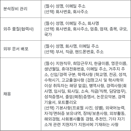
(필수) 성명, 이메일 주소
분석장비 관리
(선택) 회사번호, 회사주소
(필수) 성명, 이메일 주소, 회사명
외주 품질(협력사)
(선택) 회사번호, 회사주소, 업종, 업태, 종목, 규모,
국가
(필수) 성명, 회사명, 이메일 주소
외부 문서 배포
(선택) 부서, 직급, 핸드폰번호, 주소
(필수) 지원직무, 희망근무지, 한글이름, 영문이름,
생년월일, 휴대전화번호, 이메일 주소, 거주지 주
소, 신입/경력 구분, 학력사항 (학교명, 전공, 성적,
수학시기, 고교출결사항 (검정고시 및 학사학위
이상 취득자는 해당 없음), 병역사항, 경력사항(회
사명, 입사일, 퇴사일, 소속, 직급/직책, 담당업무),
채용
성적증명서, 졸업(예정)증명서, 논문요약본, 경력
기술서, 포트폴리오
(선택) 기본사항(프로필 사진, 성별), 외국어능력,
자격/면허증 보유내역, 장애/보훈사항, 외부활동,
해외경험, 사회봉사활동 경험, 추천인, 기타 자기
소개 관련 지원자가 지원서에 기재하는 사항