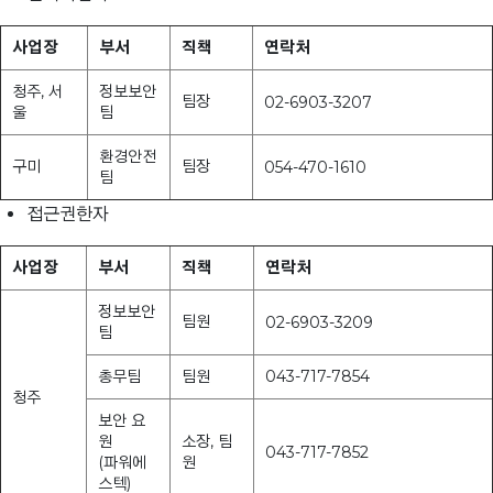
사업장
부서
직책
연락처
청주, 서
정보보안
팀장
02-6903-3207
울
팀
환경안전
구미
팀장
054-470-1610
팀
접근권한자
사업장
부서
직책
연락처
정보보안
팀원
02-6903-3209
팀
총무팀
팀원
043-717-7854
청주
보안 요
원
소장, 팀
043-717-7852
(파워에
원
스텍)