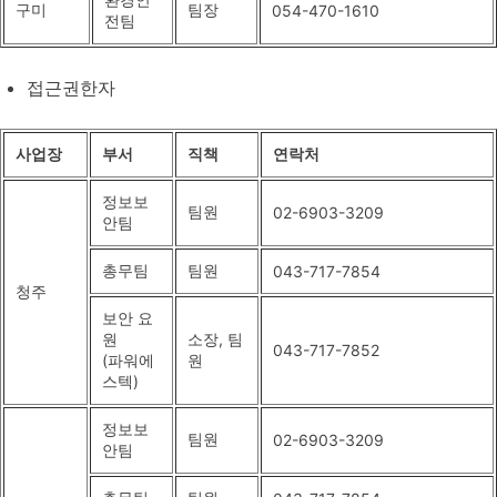
구미
팀장
054-470-1610
전팀
접근권한자
사업장
부서
직책
연락처
정보보
팀원
02-6903-3209
안팀
총무팀
팀원
043-717-7854
청주
보안 요
원
소장, 팀
043-717-7852
(파워에
원
스텍)
정보보
팀원
02-6903-3209
안팀