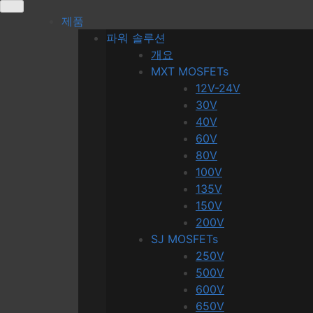
Skip
제품
to
파워 솔루션
content
개요
MXT MOSFETs
12V-24V
30V
40V
60V
80V
100V
135V
150V
200V
SJ MOSFETs
250V
500V
600V
650V