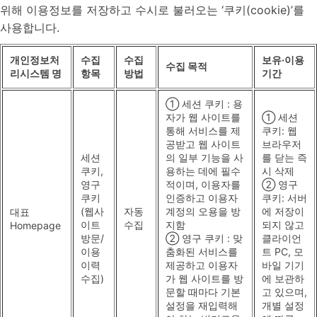
위해 이용정보를 저장하고 수시로 불러오는 ‘쿠키(cookie)’를
사용합니다.
개인정보처
수집
수집
보유·이용
수집 목적
리시스템 명
항목
방법
기간
① 세션 쿠키 : 용
자가 웹 사이트를
① 세션
통해 서비스를 제
쿠키: 웹
공받고 웹 사이트
브라우저
세션
의 일부 기능을 사
를 닫는 즉
쿠키,
용하는 데에 필수
시 삭제
영구
적이며, 이용자를
② 영구
쿠키
인증하고 이용자
쿠키: 서버
(웹사
자동
계정의 오용을 방
에 저장이
대표
이트
수집
지함
되지 않고
Homepage
방문/
② 영구 쿠키 : 맞
클라이언
이용
춤화된 서비스를
트 PC, 모
이력
제공하고 이용자
바일 기기
수집)
가 웹 사이트를 방
에 보관하
문할 때마다 기본
고 있으며,
설정을 재입력해
개별 설정