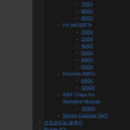
700V
800V
900V
HV MOSFETs
200V
250V
400V
500V
600V
650V
Discrete IGBTs
650V
1200V
IGBT Chips for
Standard Module
1200V
Silicon Carbide (SiC)
오토모티브 솔루션
Power ICs