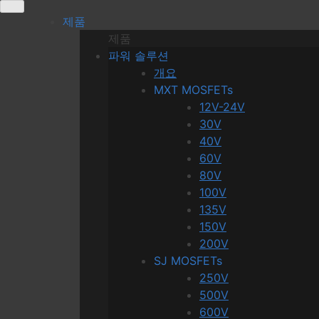
Skip
제품
to
제품
content
파워 솔루션
개요
MXT MOSFETs
12V-24V
30V
40V
60V
80V
100V
135V
150V
200V
SJ MOSFETs
250V
500V
600V