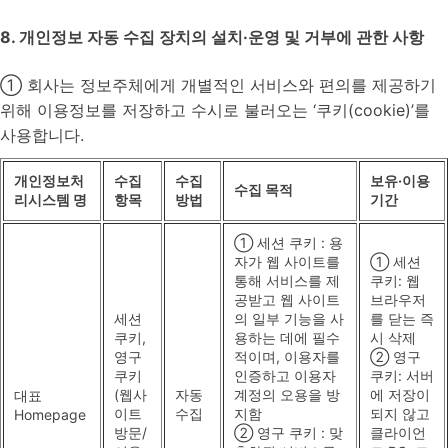
8. 개인정보 자동 수집 장치의 설치·운영 및 거부에 관한 사항
① 회사는 정보주체에게 개별적인 서비스와 편의를 제공하기
위해 이용정보를 저장하고 수시로 불러오는 ‘쿠키(cookie)’를
사용합니다.
개인정보처
수집
수집
보유·이용
수집 목적
리시스템 명
항목
방법
기간
① 세션 쿠키 : 용
자가 웹 사이트를
① 세션
통해 서비스를 제
쿠키: 웹
공받고 웹 사이트
브라우저
세션
의 일부 기능을 사
를 닫는 즉
쿠키,
용하는 데에 필수
시 삭제
영구
적이며, 이용자를
② 영구
쿠키
인증하고 이용자
쿠키: 서버
(웹사
자동
계정의 오용을 방
에 저장이
대표
이트
수집
지함
되지 않고
Homepage
방문/
② 영구 쿠키 : 맞
클라이언