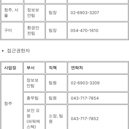
청주, 서
정보보
팀장
02-6903-3207
울
안팀
환경안
구미
팀장
054-470-1610
전팀
접근권한자
사업장
부서
직책
연락처
정보보
팀원
02-6903-3209
안팀
총무팀
팀원
043-717-7854
청주
보안 요
원
소장, 팀
043-717-7852
(파워에
원
스텍)