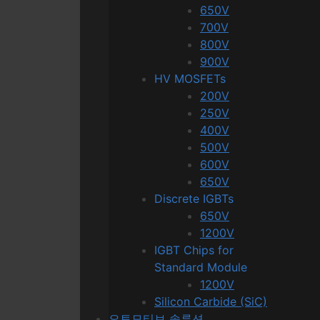
650V
700V
800V
900V
HV MOSFETs
200V
250V
400V
500V
600V
650V
Discrete IGBTs
650V
1200V
IGBT Chips for
Standard Module
1200V
Silicon Carbide (SiC)
오토모티브 솔루션