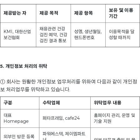
보유 및 이용
제공받는 자
제공 목적
제공 항목
기간
채용관련 건강
KMI, 대한산업
성명, 생년월일,
이용목적을 달
검진 예약, 건강
보건협회
핸드폰번호
성할 때까지
검진 결과 통보
5. 개인정보 처리의 위탁
① 회사는 원활한 개인정보 업무처리를 위하여 다음과 같이 개인정
보 처리업무를 위탁하고 있습니다.
구분
수탁업체
위탁업무 내용
대표
홈페이지 관리, 운영 및
페타프레임, cafe24
Homepage
기술 지원
파워에스텍, 제이엠파트
외부인 방문 등록
너
외부 방문객 출입 및 물