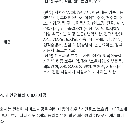
(선택) 부서, 직급, 핸드폰번호, 주소
(필수) 지원직무, 희망근무지, 한글이름, 영문이름,
생년월일, 휴대전화번호, 이메일 주소, 거주지 주
소, 신입/경력 구분, 학력사항 (학교명, 전공, 성적,
수학시기, 고교출결사항 (검정고시 및 학사학위
이상 취득자는 해당 없음), 병역사항, 경력사항(회
사명, 입사일, 퇴사일, 소속, 직급/직책, 담당업무),
채용
성적증명서, 졸업(예정)증명서, 논문요약본, 경력
기술서, 포트폴리오
(선택) 기본사항(프로필 사진, 성별), 외국어능력,
자격/면허증 보유내역, 장애/보훈사항, 외부활동,
해외경험, 사회봉사활동 경험, 추천인, 기타 자기
소개 관련 지원자가 지원서에 기재하는 사항
4. 개인정보의 제3자 제공
회사는 원활한 서비스 제공을 위해 다음의 경우 「개인정보 보호법」 제17조제
1항제1호에 따라 정보주체의 동의를 얻어 필요 최소한의 범위로만 제공합니
다.