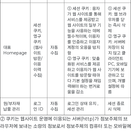
① 세션 쿠키 : 용자
① 세션 쿠
가 웹 사이트를 통해
키: 웹 브라
서비스를 제공받고
우저를 닫
세션
웹 사이트의 일부 기
는 즉시 삭
쿠키,
능을 사용하는 데에
제
영구
필수적이며, 이용자
② 영구 쿠
쿠키
를 인증하고 이용자
키: 서버에
대표
(웹사
자동
계정의 오용을 방지
저장이 되
Homepage
이트
수집
함
지 않고 클
방문/
② 영구 쿠키 : 맞춤
라이언트
이용
화된 서비스를 제공
PC, 모바일
이력
하고 이용자가 웹 사
기기에 보
수집)
이트를 방문할 때마
관하고 있
다 기본 설정을 재입
으며, 개별
력해야 하는 번거로
설정에 따
움을 감소
름
원/부자재
로그
자동
로그인 상태 유지 ,
세션 종료
납품 관리
인 ID
수집
세션 관리
시 삭제
② 쿠키는 웹사이트 운영에 이용되는 서버(http)가 정보주체의 브
라우저에 보내는 소량의 정보로서 정보주체의 컴퓨터 또는 모바일에