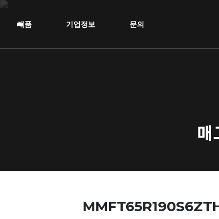
제품
기업정보
문의
매
MMFT65R190S6ZT