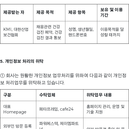
보유 및 이용
제공받는 자
제공 목적
제공 항목
기간
채용관련 건강
KMI, 대한산업
성명, 생년월일,
이용목적을 달
검진 예약, 건강
보건협회
핸드폰번호
성할 때까지
검진 결과 통보
5. 개인정보 처리의 위탁
① 회사는 원활한 개인정보 업무처리를 위하여 다음과 같이 개인정
보 처리업무를 위탁하고 있습니다.
구분
수탁업체
위탁업무 내용
대표
홈페이지 관리, 운영 및
페타프레임, cafe24
Homepage
기술 지원
파워에스텍, 제이엠파트
외부인 방문 등록
너