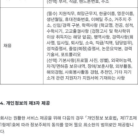
(선택) 부서, 직급, 핸드폰번호, 주소
(필수) 지원직무, 희망근무지, 한글이름, 영문이름,
생년월일, 휴대전화번호, 이메일 주소, 거주지 주
소, 신입/경력 구분, 학력사항 (학교명, 전공, 성적,
수학시기, 고교출결사항 (검정고시 및 학사학위
이상 취득자는 해당 없음), 병역사항, 경력사항(회
사명, 입사일, 퇴사일, 소속, 직급/직책, 담당업무),
채용
성적증명서, 졸업(예정)증명서, 논문요약본, 경력
기술서, 포트폴리오
(선택) 기본사항(프로필 사진, 성별), 외국어능력,
자격/면허증 보유내역, 장애/보훈사항, 외부활동,
해외경험, 사회봉사활동 경험, 추천인, 기타 자기
소개 관련 지원자가 지원서에 기재하는 사항
4. 개인정보의 제3자 제공
회사는 원활한 서비스 제공을 위해 다음의 경우 「개인정보 보호법」 제17조제
1항제1호에 따라 정보주체의 동의를 얻어 필요 최소한의 범위로만 제공합니
다.