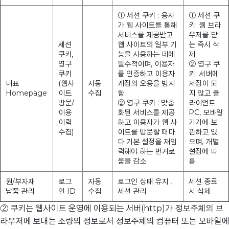
① 세션 쿠키 : 용자
① 세션 쿠
가 웹 사이트를 통해
키: 웹 브라
서비스를 제공받고
우저를 닫
세션
웹 사이트의 일부 기
는 즉시 삭
쿠키,
능을 사용하는 데에
제
영구
필수적이며, 이용자
② 영구 쿠
쿠키
를 인증하고 이용자
키: 서버에
대표
(웹사
자동
계정의 오용을 방지
저장이 되
Homepage
이트
수집
함
지 않고 클
방문/
② 영구 쿠키 : 맞춤
라이언트
이용
화된 서비스를 제공
PC, 모바일
이력
하고 이용자가 웹 사
기기에 보
수집)
이트를 방문할 때마
관하고 있
다 기본 설정을 재입
으며, 개별
력해야 하는 번거로
설정에 따
움을 감소
름
원/부자재
로그
자동
로그인 상태 유지 ,
세션 종료
납품 관리
인 ID
수집
세션 관리
시 삭제
② 쿠키는 웹사이트 운영에 이용되는 서버(http)가 정보주체의 브
라우저에 보내는 소량의 정보로서 정보주체의 컴퓨터 또는 모바일에