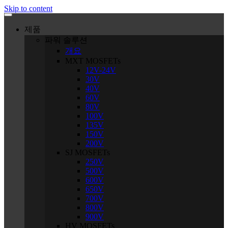
Skip to content
제품
파워 솔루션
개요
MXT MOSFETs
12V-24V
30V
40V
60V
80V
100V
135V
150V
200V
SJ MOSFETs
250V
500V
600V
650V
700V
800V
900V
HV MOSFETs