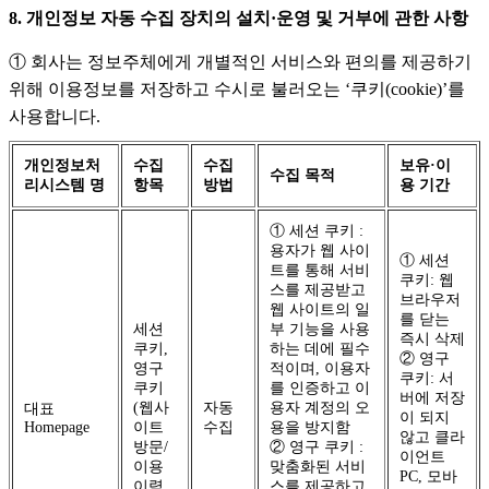
8. 개인정보 자동 수집 장치의 설치·운영 및 거부에 관한 사항
① 회사는 정보주체에게 개별적인 서비스와 편의를 제공하기
위해 이용정보를 저장하고 수시로 불러오는 ‘쿠키(cookie)’를
사용합니다.
개인정보처
수집
수집
보유·이
수집 목적
리시스템 명
항목
방법
용 기간
① 세션 쿠키 :
용자가 웹 사이
① 세션
트를 통해 서비
쿠키: 웹
스를 제공받고
브라우저
웹 사이트의 일
를 닫는
세션
부 기능을 사용
즉시 삭제
쿠키,
하는 데에 필수
② 영구
영구
적이며, 이용자
쿠키: 서
쿠키
를 인증하고 이
버에 저장
(웹사
자동
용자 계정의 오
대표
이 되지
Homepage
이트
수집
용을 방지함
않고 클라
방문/
② 영구 쿠키 :
이언트
이용
맞춤화된 서비
PC, 모바
이력
스를 제공하고