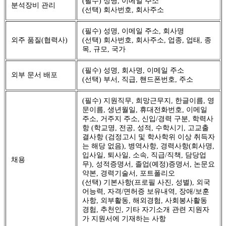
(필수) 성명, 이메일 주소
분석장비 관리
(선택) 회사번호, 회사주소
(필수) 성명, 이메일 주소, 회사명
외주 품질(협력사)
(선택) 회사번호, 회사주소, 업종, 업태, 종
목, 규모, 국가
(필수) 성명, 회사명, 이메일 주소
외부 문서 배포
(선택) 부서, 직급, 핸드폰번호, 주소
(필수) 지원직무, 희망근무지, 한글이름, 영
문이름, 생년월일, 휴대전화번호, 이메일
주소, 거주지 주소, 신입/경력 구분, 학력사
항 (학교명, 전공, 성적, 수학시기, 고교출
결사항 (검정고시 및 학사학위 이상 취득자
는 해당 없음), 병역사항, 경력사항(회사명,
입사일, 퇴사일, 소속, 직급/직책, 담당업
채용
무), 성적증명서, 졸업(예정)증명서, 논문요
약본, 경력기술서, 포트폴리오
(선택) 기본사항(프로필 사진, 성별), 외국
어능력, 자격/면허증 보유내역, 장애/보훈
사항, 외부활동, 해외경험, 사회봉사활동
경험, 추천인, 기타 자기소개 관련 지원자
가 지원서에 기재하는 사항