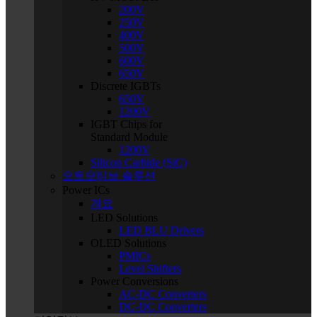
200V
250V
400V
500V
600V
650V
Discrete IGBTs
650V
1200V
IGBT Chips for
Standard Module
1200V
Silicon Carbide (SiC)
오토모티브 솔루션
Power ICs
개요
LED Solutions
LED BLU Drivers
OLED Solutions
PMICs
Level Shifters
Power Conversions
AC-DC Converters
DC-DC Converters