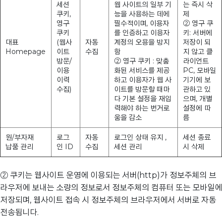
세션
웹 사이트의 일부 기
는 즉시 삭
쿠키,
능을 사용하는 데에
제
영구
필수적이며, 이용자
② 영구 쿠
쿠키
를 인증하고 이용자
키: 서버에
대표
(웹사
자동
계정의 오용을 방지
저장이 되
Homepage
이트
수집
함
지 않고 클
방문/
② 영구 쿠키 : 맞춤
라이언트
이용
화된 서비스를 제공
PC, 모바일
이력
하고 이용자가 웹 사
기기에 보
수집)
이트를 방문할 때마
관하고 있
다 기본 설정을 재입
으며, 개별
력해야 하는 번거로
설정에 따
움을 감소
름
원/부자재
로그
자동
로그인 상태 유지 ,
세션 종료
납품 관리
인 ID
수집
세션 관리
시 삭제
② 쿠키는 웹사이트 운영에 이용되는 서버(http)가 정보주체의 브
라우저에 보내는 소량의 정보로서 정보주체의 컴퓨터 또는 모바일에
저장되며, 웹사이트 접속 시 정보주체의 브라우저에서 서버로 자동
전송됩니다.