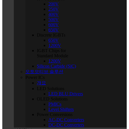
200V
250V
400V
500V
600V
650V
Discrete IGBTs
650V
1200V
IGBT Chips for
Standard Module
1200V
Silicon Carbide (SiC)
오토모티브 솔루션
Power ICs
개요
LED Solutions
LED BLU Drivers
OLED Solutions
PMICs
Level Shifters
Power Conversions
AC-DC Converters
DC-DC Converters