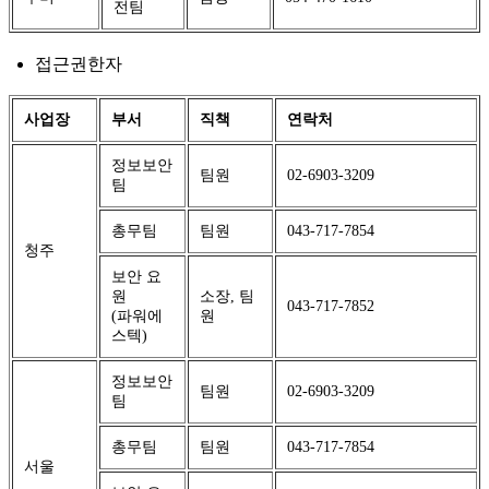
전팀
접근권한자
사업장
부서
직책
연락처
정보보안
팀원
02-6903-3209
팀
총무팀
팀원
043-717-7854
청주
보안 요
원
소장, 팀
043-717-7852
(파워에
원
스텍)
정보보안
팀원
02-6903-3209
팀
총무팀
팀원
043-717-7854
서울