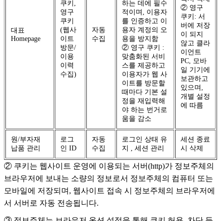
쿠키,
하는 데에 필수
② 영구
영구
적이며, 이용자
쿠키: 서
쿠키
를 인증하고 이
버에 저장
(웹사
자동
용자 계정의 오
대표
이 되지
Homepage
이트
수집
용을 방지함
않고 클라
방문/
② 영구 쿠키 :
이언트
이용
맞춤화된 서비
PC, 모바
이력
스를 제공하고
일 기기에
수집)
이용자가 웹 사
보관하고
이트를 방문할
있으며,
때마다 기본 설
개별 설정
정을 재입력해
에 따름
야 하는 번거로
움을 감소
원/부자재
로그
자동
로그인 상태 유
세션 종료
납품 관리
인 ID
수집
지 , 세션 관리
시 삭제
② 쿠키는 웹사이트 운영에 이용되는 서버(http)가 정보주체의
브라우저에 보내는 소량의 정보로서 정보주체의 컴퓨터 또는
모바일에 저장되며, 웹사이트 접속 시 정보주체의 브라우저에
서 서버로 자동 전송됩니다.
③ 정보주체는 브라우저 옵션 설정을 통해 쿠키 허용, 차단 등