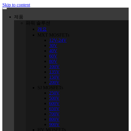
Skip to content
제품
파워 솔루션
개요
MXT MOSFETs
12V-24V
30V
40V
60V
80V
100V
135V
150V
200V
SJ MOSFETs
250V
500V
600V
650V
700V
800V
900V
HV MOSFETs