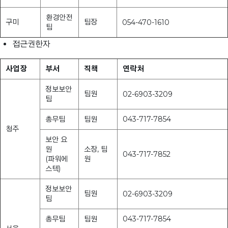
환경안전
구미
팀장
054-470-1610
팀
접근권한자
사업장
부서
직책
연락처
정보보안
팀원
02-6903-3209
팀
총무팀
팀원
043-717-7854
청주
보안 요
원
소장, 팀
043-717-7852
(파워에
원
스텍)
정보보안
팀원
02-6903-3209
팀
총무팀
팀원
043-717-7854