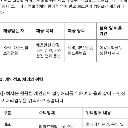
회사는 원활한 서비스 제공을 위해 다음의 경우 「개인정보 보호법」 제17조제
1항제1호에 따라 정보주체의 동의를 얻어 필요 최소한의 범위로만 제공합니
다.
보유 및 이용
제공받는 자
제공 목적
제공 항목
기간
채용관련 건강
KMI, 대한산업
성명, 생년월일,
이용목적을 달
검진 예약, 건강
보건협회
핸드폰번호
성할 때까지
검진 결과 통보
5. 개인정보 처리의 위탁
① 회사는 원활한 개인정보 업무처리를 위하여 다음과 같이 개인정
보 처리업무를 위탁하고 있습니다.
구분
수탁업체
위탁업무 내용
대표
홈페이지 관리, 운영 및
페타프레임, cafe24