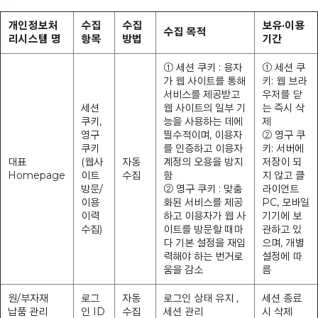
개인정보처
수집
수집
보유·이용
수집 목적
리시스템 명
항목
방법
기간
① 세션 쿠키 : 용자
① 세션 쿠
가 웹 사이트를 통해
키: 웹 브라
서비스를 제공받고
우저를 닫
세션
웹 사이트의 일부 기
는 즉시 삭
쿠키,
능을 사용하는 데에
제
영구
필수적이며, 이용자
② 영구 쿠
쿠키
를 인증하고 이용자
키: 서버에
대표
(웹사
자동
계정의 오용을 방지
저장이 되
Homepage
이트
수집
함
지 않고 클
방문/
② 영구 쿠키 : 맞춤
라이언트
이용
화된 서비스를 제공
PC, 모바일
이력
하고 이용자가 웹 사
기기에 보
수집)
이트를 방문할 때마
관하고 있
다 기본 설정을 재입
으며, 개별
력해야 하는 번거로
설정에 따
움을 감소
름
원/부자재
로그
자동
로그인 상태 유지 ,
세션 종료
납품 관리
인 ID
수집
세션 관리
시 삭제