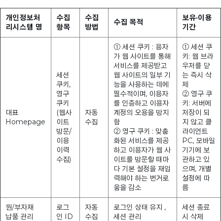
개인정보처
수집
수집
보유·이용
수집 목적
리시스템 명
항목
방법
기간
① 세션 쿠키 : 용자
① 세션 쿠
가 웹 사이트를 통해
키: 웹 브라
서비스를 제공받고
우저를 닫
세션
웹 사이트의 일부 기
는 즉시 삭
쿠키,
능을 사용하는 데에
제
영구
필수적이며, 이용자
② 영구 쿠
쿠키
를 인증하고 이용자
키: 서버에
대표
(웹사
자동
계정의 오용을 방지
저장이 되
Homepage
이트
수집
함
지 않고 클
방문/
② 영구 쿠키 : 맞춤
라이언트
이용
화된 서비스를 제공
PC, 모바일
이력
하고 이용자가 웹 사
기기에 보
수집)
이트를 방문할 때마
관하고 있
다 기본 설정을 재입
으며, 개별
력해야 하는 번거로
설정에 따
움을 감소
름
원/부자재
로그
자동
로그인 상태 유지 ,
세션 종료
납품 관리
인 ID
수집
세션 관리
시 삭제