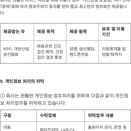
회사는 원활한 서비스 제공을 위해 다음의 경우 「개인정보 보호법」 제17조제
1항제1호에 따라 정보주체의 동의를 얻어 필요 최소한의 범위로만 제공합니
다.
보유 및 이용
제공받는 자
제공 목적
제공 항목
기간
채용관련 건강
KMI, 대한산업
성명, 생년월일,
이용목적을 달
검진 예약, 건강
보건협회
핸드폰번호
성할 때까지
검진 결과 통보
5. 개인정보 처리의 위탁
① 회사는 원활한 개인정보 업무처리를 위하여 다음과 같이 개인정
보 처리업무를 위탁하고 있습니다.
구분
수탁업체
위탁업무 내용
대표
홈페이지 관리, 운영 및
페타프레임, cafe24