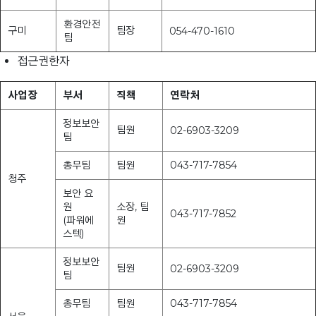
환경안전
구미
팀장
054-470-1610
팀
접근권한자
사업장
부서
직책
연락처
정보보안
팀원
02-6903-3209
팀
총무팀
팀원
043-717-7854
청주
보안 요
원
소장, 팀
043-717-7852
(파워에
원
스텍)
정보보안
팀원
02-6903-3209
팀
총무팀
팀원
043-717-7854