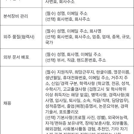
사번호, 회사주소
(필수) 성명, 이메일 주소
분석장비 관리
(선택) 회사번호, 회사주소
(필수) 성명, 이메일 주소, 회사명
외주 품질(협력사)
(선택) 회사번호, 회사주소, 업종, 업태, 종목, 규모,
국가
(필수) 성명, 회사명, 이메일 주소
외부 문서 배포
(선택) 부서, 직급, 핸드폰번호, 주소
(필수) 지원직무, 희망근무지, 한글이름, 영문이름,
생년월일, 휴대전화번호, 이메일 주소, 거주지 주
소, 신입/경력 구분, 학력사항 (학교명, 전공, 성적,
수학시기, 고교출결사항 (검정고시 및 학사학위
이상 취득자는 해당 없음), 병역사항, 경력사항(회
사명, 입사일, 퇴사일, 소속, 직급/직책, 담당업무),
채용
성적증명서, 졸업(예정)증명서, 논문요약본, 경력
기술서, 포트폴리오
(선택) 기본사항(프로필 사진, 성별), 외국어능력,
자격/면허증 보유내역, 장애/보훈사항, 외부활동,
해외경험, 사회봉사활동 경험, 추천인, 기타 자기