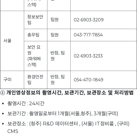
스텍)
정보보안
팀원
02-6903-3209
팀
총무팀
팀원
043-717-7854
서울
보안 요
원
반장, 팀
02-6903-3233
(파워에
원
스택)
환경안전
반장, 팀
구미
054-470-1849
팀
원
④
개인영상정보의 촬영시간, 보관기간, 보관장소 및 처리방법
촬영시간 : 24시간
보관기간 : 촬영일로부터 1개월(서울,청주), 3개월(구미)
보관장소 : (청주) R&D 데이터센터 , (서울) IT장비룸 , (구미)
CMS