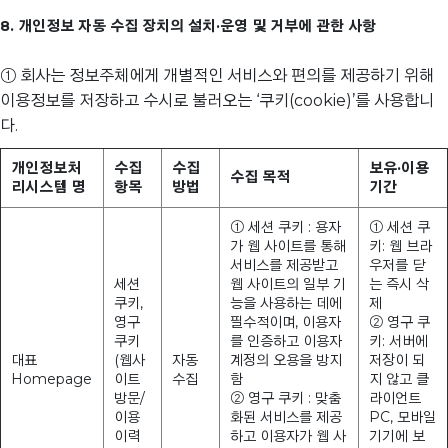
8. 개인정보 자동 수집 장치의 설치·운영 및 거부에 관한 사항
① 회사는 정보주체에게 개별적인 서비스와 편의를 제공하기 위해
이용정보를 저장하고 수시로 불러오는 ‘쿠키(cookie)’를 사용합니
다.
개인정보처
수집
수집
보유·이용
수집 목적
리시스템 명
항목
방법
기간
① 세션 쿠키 : 용자
① 세션 쿠
가 웹 사이트를 통해
키: 웹 브라
서비스를 제공받고
우저를 닫
세션
웹 사이트의 일부 기
는 즉시 삭
쿠키,
능을 사용하는 데에
제
영구
필수적이며, 이용자
② 영구 쿠
쿠키
를 인증하고 이용자
키: 서버에
대표
(웹사
자동
계정의 오용을 방지
저장이 되
Homepage
이트
수집
함
지 않고 클
방문/
② 영구 쿠키 : 맞춤
라이언트
이용
화된 서비스를 제공
PC, 모바일
이력
하고 이용자가 웹 사
기기에 보