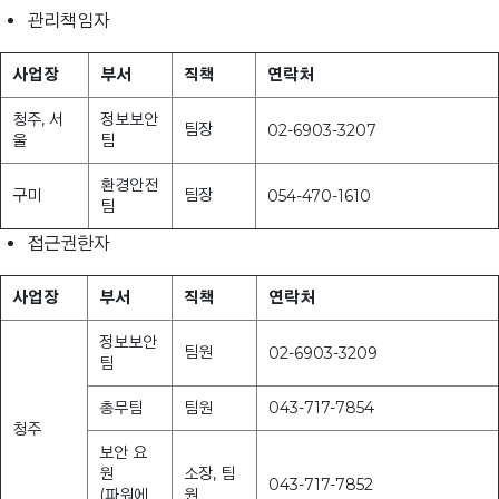
관리책임자
사업장
부서
직책
연락처
청주, 서
정보보안
팀장
02-6903-3207
울
팀
환경안전
구미
팀장
054-470-1610
팀
접근권한자
사업장
부서
직책
연락처
정보보안
팀원
02-6903-3209
팀
총무팀
팀원
043-717-7854
청주
보안 요
원
소장, 팀
043-717-7852
(파워에
원