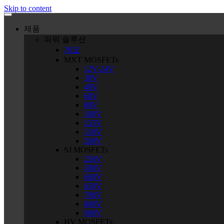
Skip to content
제품
파워 솔루션
개요
MXT MOSFETs
12V-24V
30V
40V
60V
80V
100V
135V
150V
200V
SJ MOSFETs
250V
500V
600V
650V
700V
800V
900V
HV MOSFETs