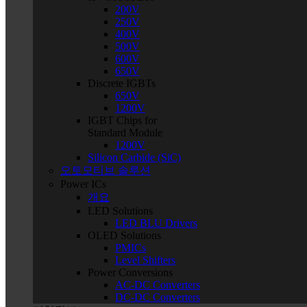
200V
250V
400V
500V
600V
650V
Discrete IGBTs
650V
1200V
IGBT Chips for
Standard Module
1200V
Silicon Carbide (SiC)
오토모티브 솔루션
Power ICs
개요
LED Solutions
LED BLU Drivers
OLED Solutions
PMICs
Level Shifters
Power Conversions
AC-DC Converters
DC-DC Converters