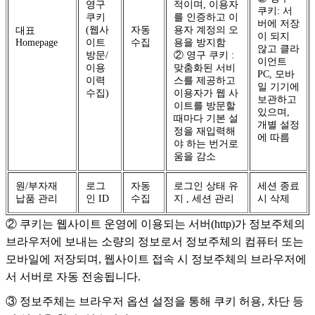
영구
적이며, 이용자
쿠키: 서
쿠키
를 인증하고 이
버에 저장
(웹사
자동
용자 계정의 오
대표
이 되지
Homepage
이트
수집
용을 방지함
않고 클라
방문/
② 영구 쿠키 :
이언트
이용
맞춤화된 서비
PC, 모바
이력
스를 제공하고
일 기기에
수집)
이용자가 웹 사
보관하고
이트를 방문할
있으며,
때마다 기본 설
개별 설정
정을 재입력해
에 따름
야 하는 번거로
움을 감소
원/부자재
로그
자동
로그인 상태 유
세션 종료
납품 관리
인 ID
수집
지 , 세션 관리
시 삭제
② 쿠키는 웹사이트 운영에 이용되는 서버(http)가 정보주체의
브라우저에 보내는 소량의 정보로서 정보주체의 컴퓨터 또는
모바일에 저장되며, 웹사이트 접속 시 정보주체의 브라우저에
서 서버로 자동 전송됩니다.
③ 정보주체는 브라우저 옵션 설정을 통해 쿠키 허용, 차단 등