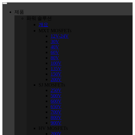
제품
파워 솔루션
개요
MXT MOSFETs
12V-24V
30V
40V
60V
80V
100V
135V
150V
200V
SJ MOSFETs
250V
500V
600V
650V
700V
800V
900V
HV MOSFETs
200V