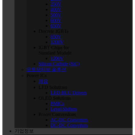
250V
400V
500V
600V
650V
Discrete IGBTs
650V
1200V
IGBT Chips for
Standard Module
1200V
Silicon Carbide (SiC)
오토모티브 솔루션
Power ICs
개요
LED Solutions
LED BLU Drivers
OLED Solutions
PMICs
Level Shifters
Power Conversions
AC-DC Converters
DC-DC Converters
기업정보