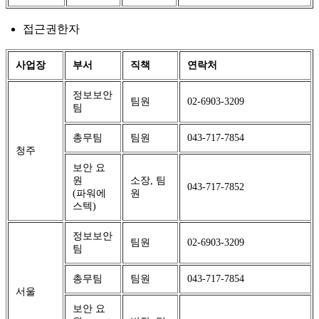
접근권한자
사업장
부서
직책
연락처
정보보안
팀원
02-6903-3209
팀
총무팀
팀원
043-717-7854
청주
보안 요
원
소장, 팀
043-717-7852
(파워에
원
스텍)
정보보안
팀원
02-6903-3209
팀
총무팀
팀원
043-717-7854
서울
보안 요