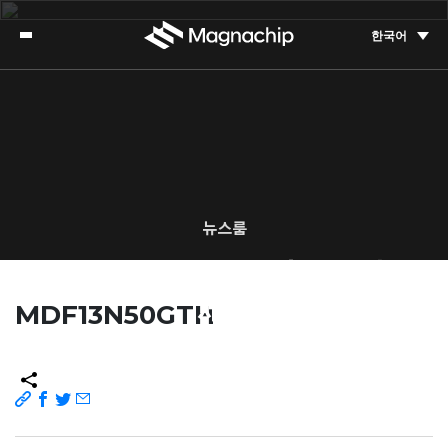
한국어
뉴스룸
매그나칩의 최신 소식을 확인하
세요
MDF13N50GTH