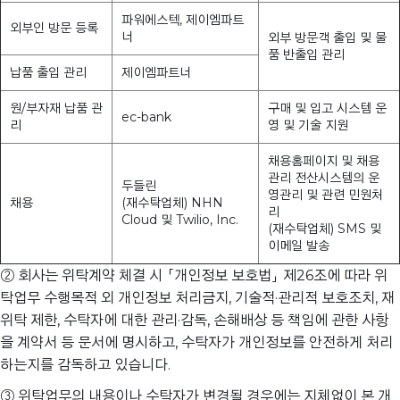
파워에스텍, 제이엠파트
외부인 방문 등록
너
외부 방문객 출입 및 물
품 반출입 관리
납품 출입 관리
제이엠파트너
원/부자재 납품 관
구매 및 입고 시스템 운
ec-bank
리
영 및 기술 지원
채용홈페이지 및 채용
관리 전산시스템의 운
두들린
영관리 및 관련 민원처
채용
(재수탁업체) NHN
리
Cloud 및 Twilio, Inc.
(재수탁업체) SMS 및
이메일 발송
② 회사는 위탁계약 체결 시 「개인정보 보호법」 제26조에 따라 위
탁업무 수행목적 외 개인정보 처리금지, 기술적·관리적 보호조치, 재
위탁 제한, 수탁자에 대한 관리·감독, 손해배상 등 책임에 관한 사항
을 계약서 등 문서에 명시하고, 수탁자가 개인정보를 안전하게 처리
하는지를 감독하고 있습니다.
③ 위탁업무의 내용이나 수탁자가 변경될 경우에는 지체없이 본 개