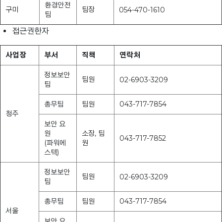
환경안전
구미
팀장
054-470-1610
팀
접근권한자
사업장
부서
직책
연락처
정보보안
팀원
02-6903-3209
팀
총무팀
팀원
043-717-7854
청주
보안 요
원
소장, 팀
043-717-7852
(파워에
원
스텍)
정보보안
팀원
02-6903-3209
팀
총무팀
팀원
043-717-7854
서울
보안 요