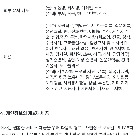
(필수) 성명, 회사명, 이메일 주소
외부 문서 배포
(선택) 부서, 직급, 핸드폰번호, 주소
(필수) 지원직무, 희망근무지, 한글이름, 영문이름,
생년월일, 휴대전화번호, 이메일 주소, 거주지 주
소, 신입/경력 구분, 학력사항 (학교명, 전공, 성적,
수학시기, 고교출결사항 (검정고시 및 학사학위
이상 취득자는 해당 없음), 병역사항, 경력사항(회
사명, 입사일, 퇴사일, 소속, 직급/직책, 담당업무),
채용
성적증명서, 졸업(예정)증명서, 논문요약본, 경력
기술서, 포트폴리오
(선택) 기본사항(프로필 사진, 성별), 외국어능력,
자격/면허증 보유내역, 장애/보훈사항, 외부활동,
해외경험, 사회봉사활동 경험, 추천인, 기타 자기
소개 관련 지원자가 지원서에 기재하는 사항
4. 개인정보의 제3자 제공
회사는 원활한 서비스 제공을 위해 다음의 경우 「개인정보 보호법」 제17조제
1항제1호에 따라 정보주체의 동의를 얻어 필요 최소한의 범위로만 제공합니