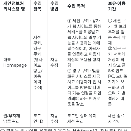
개인정보처
수집
수집
보유·이용
수집 목적
리시스템 명
항목
방법
기간
① 세션 쿠키 : 용자
① 세션 쿠
가 웹 사이트를 통해
키: 웹 브라
서비스를 제공받고
우저를 닫
세션
웹 사이트의 일부 기
는 즉시 삭
쿠키,
능을 사용하는 데에
제
영구
필수적이며, 이용자
② 영구 쿠
쿠키
를 인증하고 이용자
키: 서버에
대표
(웹사
자동
계정의 오용을 방지
저장이 되
Homepage
이트
수집
함
지 않고 클
방문/
② 영구 쿠키 : 맞춤
라이언트
이용
화된 서비스를 제공
PC, 모바일
이력
하고 이용자가 웹 사
기기에 보
수집)
이트를 방문할 때마
관하고 있
다 기본 설정을 재입
으며, 개별
력해야 하는 번거로
설정에 따
움을 감소
름
원/부자재
로그
자동
로그인 상태 유지 ,
세션 종료
납품 관리
인 ID
수집
세션 관리
시 삭제