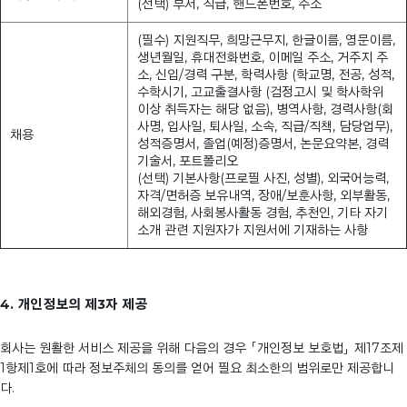
(선택) 부서, 직급, 핸드폰번호, 주소
(필수) 지원직무, 희망근무지, 한글이름, 영문이름,
생년월일, 휴대전화번호, 이메일 주소, 거주지 주
소, 신입/경력 구분, 학력사항 (학교명, 전공, 성적,
수학시기, 고교출결사항 (검정고시 및 학사학위
이상 취득자는 해당 없음), 병역사항, 경력사항(회
사명, 입사일, 퇴사일, 소속, 직급/직책, 담당업무),
채용
성적증명서, 졸업(예정)증명서, 논문요약본, 경력
기술서, 포트폴리오
(선택) 기본사항(프로필 사진, 성별), 외국어능력,
자격/면허증 보유내역, 장애/보훈사항, 외부활동,
해외경험, 사회봉사활동 경험, 추천인, 기타 자기
소개 관련 지원자가 지원서에 기재하는 사항
4. 개인정보의 제3자 제공
회사는 원활한 서비스 제공을 위해 다음의 경우 「개인정보 보호법」 제17조제
1항제1호에 따라 정보주체의 동의를 얻어 필요 최소한의 범위로만 제공합니
다.