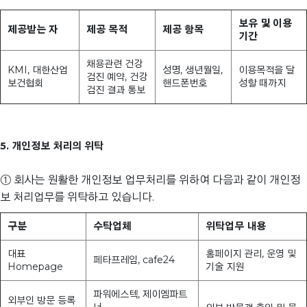
보유 및 이용
제공받는 자
제공 목적
제공 항목
기간
채용관련 건강
KMI, 대한산업
성명, 생년월일,
이용목적을 달
검진 예약, 건강
보건협회
핸드폰번호
성할 때까지
검진 결과 통보
5. 개인정보 처리의 위탁
① 회사는 원활한 개인정보 업무처리를 위하여 다음과 같이 개인정
보 처리업무를 위탁하고 있습니다.
구분
수탁업체
위탁업무 내용
대표
홈페이지 관리, 운영 및
페타프레임, cafe24
Homepage
기술 지원
파워에스텍, 제이엠파트
외부인 방문 등록
너