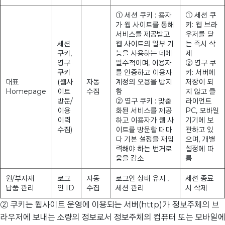
① 세션 쿠키 : 용자
① 세션 쿠
가 웹 사이트를 통해
키: 웹 브라
서비스를 제공받고
우저를 닫
세션
웹 사이트의 일부 기
는 즉시 삭
쿠키,
능을 사용하는 데에
제
영구
필수적이며, 이용자
② 영구 쿠
쿠키
를 인증하고 이용자
키: 서버에
대표
(웹사
자동
계정의 오용을 방지
저장이 되
Homepage
이트
수집
함
지 않고 클
방문/
② 영구 쿠키 : 맞춤
라이언트
이용
화된 서비스를 제공
PC, 모바일
이력
하고 이용자가 웹 사
기기에 보
수집)
이트를 방문할 때마
관하고 있
다 기본 설정을 재입
으며, 개별
력해야 하는 번거로
설정에 따
움을 감소
름
원/부자재
로그
자동
로그인 상태 유지 ,
세션 종료
납품 관리
인 ID
수집
세션 관리
시 삭제
② 쿠키는 웹사이트 운영에 이용되는 서버(http)가 정보주체의 브
라우저에 보내는 소량의 정보로서 정보주체의 컴퓨터 또는 모바일에