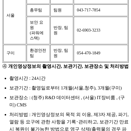
총무팀
팀원
043-717-7854
서울
보안 요
원
반장, 팀
02-6903-3233
(파워에
원
스택)
환경안전
반장, 팀
구미
054-470-1849
팀
원
④
개인영상정보의 촬영시간, 보관기간, 보관장소 및 처리방법
촬영시간 : 24시간
보관기간 : 촬영일로부터 1개월(서울,청주), 3개월(구미)
보관장소 : (청주) R&D 데이터센터 , (서울) IT장비룸 , (구
미) CMS
처리방법 : 개인영상정보의 목적 외 이용, 제3자 제공, 파기,
열람 등 요구에 관한 사항을 기록･관리하고, 보관기간 만료
시 복원이 불가능한 방법으로 영구 삭제(출력물의 경우 파