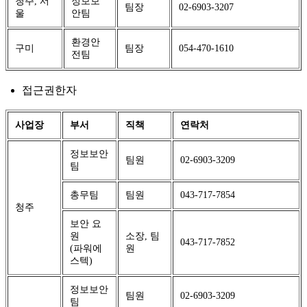
청주, 서
정보보
팀장
02-6903-3207
울
안팀
환경안
구미
팀장
054-470-1610
전팀
접근권한자
사업장
부서
직책
연락처
정보보안
팀원
02-6903-3209
팀
총무팀
팀원
043-717-7854
청주
보안 요
원
소장, 팀
043-717-7852
(파워에
원
스텍)
정보보안
팀원
02-6903-3209
팀