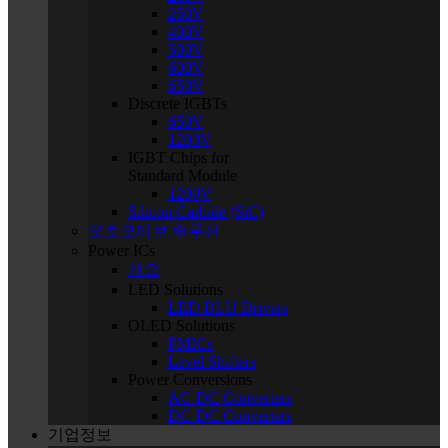
250V
400V
500V
600V
650V
Discrete IGBTs
650V
1200V
IGBT Chips for
Standard Module
1200V
Silicon Carbide (SiC)
오토모티브 솔루션
Power ICs
개요
LED Solutions
LED BLU Drivers
OLED Solutions
PMICs
Level Shifters
Power Conversions
AC-DC Converters
DC-DC Converters
기업정보