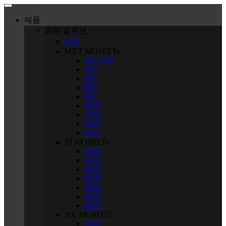
제품
파워 솔루션
개요
MXT MOSFETs
12V-24V
30V
40V
60V
80V
100V
135V
150V
200V
SJ MOSFETs
250V
500V
600V
650V
700V
800V
900V
HV MOSFETs
200V