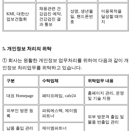
채용관련 건
성명, 생년월
이용목적을
KMI, 대한산
강검진 예약,
일, 핸드폰번
달성할 때까
업보건협회
건강검진 결
호
지
과 통보
5. 개인정보 처리의 위탁
① 회사는 원활한 개인정보 업무처리를 위하여 다음과 같이 개
인정보 처리업무를 위탁하고 있습니다.
구분
수탁업체
위탁업무 내용
홈페이지 관리, 운영
대표 Homepage
페타프레임, cafe24
및 기술 지원
외부인 방문 등
파워에스텍, 제이엠
록
파트너
외부 방문객 출입 및
물품 반출입 관리
납품 출입 관리
제이엠파트너