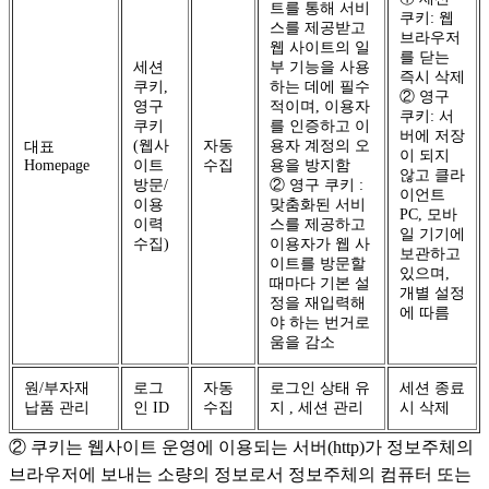
트를 통해 서비
쿠키: 웹
스를 제공받고
브라우저
웹 사이트의 일
를 닫는
세션
부 기능을 사용
즉시 삭제
쿠키,
하는 데에 필수
② 영구
영구
적이며, 이용자
쿠키: 서
쿠키
를 인증하고 이
버에 저장
(웹사
자동
용자 계정의 오
대표
이 되지
Homepage
이트
수집
용을 방지함
않고 클라
방문/
② 영구 쿠키 :
이언트
이용
맞춤화된 서비
PC, 모바
이력
스를 제공하고
일 기기에
수집)
이용자가 웹 사
보관하고
이트를 방문할
있으며,
때마다 기본 설
개별 설정
정을 재입력해
에 따름
야 하는 번거로
움을 감소
원/부자재
로그
자동
로그인 상태 유
세션 종료
납품 관리
인 ID
수집
지 , 세션 관리
시 삭제
② 쿠키는 웹사이트 운영에 이용되는 서버(http)가 정보주체의
브라우저에 보내는 소량의 정보로서 정보주체의 컴퓨터 또는