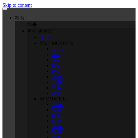
Skip to content
제품
제품
파워 솔루션
개요
MXT MOSFETs
12V-24V
30V
40V
60V
80V
100V
135V
150V
200V
SJ MOSFETs
250V
500V
600V
650V
700V
800V
900V