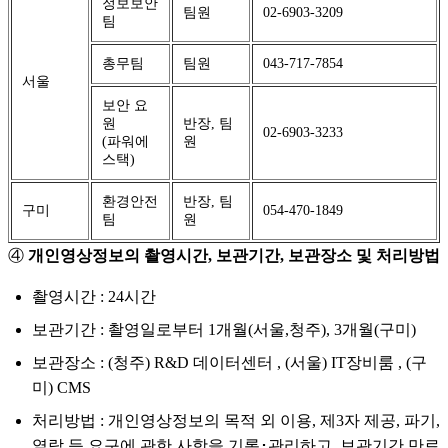
정보보안
팀원
02-6903-3209
팀
총무팀
팀원
043-717-7854
서울
보안 요
원
반장, 팀
02-6903-3233
(파워에
원
스택)
환경안전
반장, 팀
구미
054-470-1849
팀
원
④
개인영상정보의 촬영시간, 보관기간, 보관장소 및 처리방법
촬영시간 : 24시간
보관기간 : 촬영일로부터 1개월(서울,청주), 3개월(구미)
보관장소 : (청주) R&D 데이터센터 , (서울) IT장비룸 , (구
미) CMS
처리방법 : 개인영상정보의 목적 외 이용, 제3자 제공, 파기,
열람 등 요구에 관한 사항을 기록･관리하고, 보관기간 만료