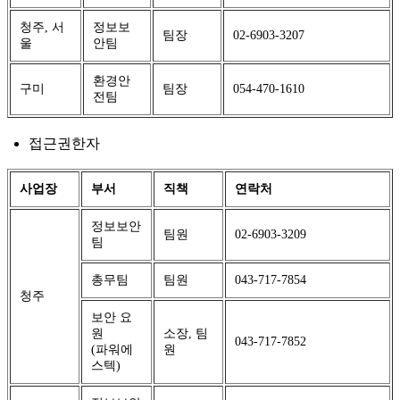
청주, 서
정보보
팀장
02-6903-3207
울
안팀
환경안
구미
팀장
054-470-1610
전팀
접근권한자
사업장
부서
직책
연락처
정보보안
팀원
02-6903-3209
팀
총무팀
팀원
043-717-7854
청주
보안 요
원
소장, 팀
043-717-7852
(파워에
원
스텍)