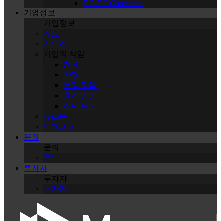
DC-DC Converters
기업정보
기업정보
개요
경영진
기업의 책임
개요
환경
분쟁 광물
윤리 경영
직원 복지
뉴스룸
인재채용
문의
문의
문의
투자자
투자자
투자자