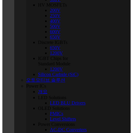
HV MOSFETs
200V
250V
400V
500V
600V
650V
Discrete IGBTs
650V
1200V
IGBT Chips for
Standard Module
1200V
Silicon Carbide (SiC)
오토모티브 솔루션
Power ICs
개요
LED Solutions
LED BLU Drivers
OLED Solutions
PMICs
Level Shifters
Power Conversions
AC-DC Converters