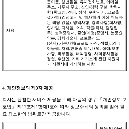
문이름, 생년월일, 휴대전화번호, 이메일
주소, 거주지 주소, 신입/경력 구분, 학력사
항 (학교명, 전공, 성적, 수학시기, 고교출
결사항 (검정고시 및 학사학위 이상 취득자
는 해당 없음), 병역사항, 경력사항(회사명,
입사일, 퇴사일, 소속, 직급/직책, 담당업
채용
무), 성적증명서, 졸업(예정)증명서, 논문요
약본, 경력기술서, 포트폴리오
(선택) 기본사항(프로필 사진, 성별), 외국
어능력, 자격/면허증 보유내역, 장애/보훈
사항, 외부활동, 해외경험, 사회봉사활동
경험, 추천인, 기타 자기소개 관련 지원자
가 지원서에 기재하는 사항
4. 개인정보의 제3자 제공
회사는 원활한 서비스 제공을 위해 다음의 경우 「개인정보 보
호법」 제17조제1항제1호에 따라 정보주체의 동의를 얻어 필
요 최소한의 범위로만 제공합니다.
보유 및 이용