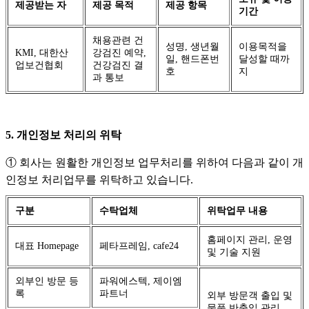
제공받는 자
제공 목적
제공 항목
기간
채용관련 건
성명, 생년월
이용목적을
KMI, 대한산
강검진 예약,
일, 핸드폰번
달성할 때까
업보건협회
건강검진 결
호
지
과 통보
5. 개인정보 처리의 위탁
① 회사는 원활한 개인정보 업무처리를 위하여 다음과 같이 개
인정보 처리업무를 위탁하고 있습니다.
구분
수탁업체
위탁업무 내용
홈페이지 관리, 운영
대표 Homepage
페타프레임, cafe24
및 기술 지원
외부인 방문 등
파워에스텍, 제이엠
록
파트너
외부 방문객 출입 및
물품 반출입 관리