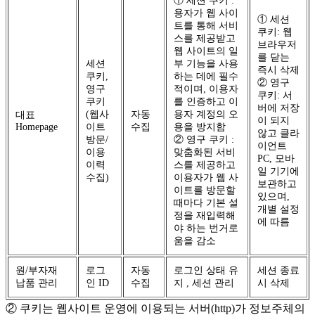
① 세션 쿠키 :
용자가 웹 사이
① 세션
트를 통해 서비
쿠키: 웹
스를 제공받고
브라우저
웹 사이트의 일
를 닫는
세션
부 기능을 사용
즉시 삭제
쿠키,
하는 데에 필수
② 영구
영구
적이며, 이용자
쿠키: 서
쿠키
를 인증하고 이
버에 저장
(웹사
자동
용자 계정의 오
대표
이 되지
Homepage
이트
수집
용을 방지함
않고 클라
방문/
② 영구 쿠키 :
이언트
이용
맞춤화된 서비
PC, 모바
이력
스를 제공하고
일 기기에
수집)
이용자가 웹 사
보관하고
이트를 방문할
있으며,
때마다 기본 설
개별 설정
정을 재입력해
에 따름
야 하는 번거로
움을 감소
원/부자재
로그
자동
로그인 상태 유
세션 종료
납품 관리
인 ID
수집
지 , 세션 관리
시 삭제
② 쿠키는 웹사이트 운영에 이용되는 서버(http)가 정보주체의