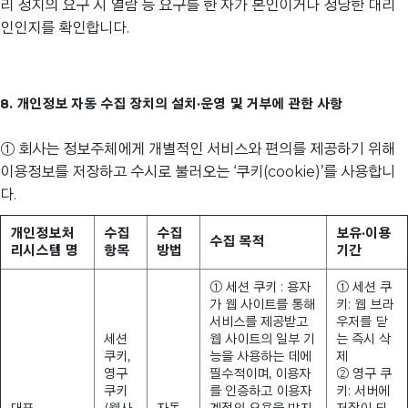
리 정지의 요구 시 열람 등 요구를 한 자가 본인이거나 정당한 대리
인인지를 확인합니다.
8. 개인정보 자동 수집 장치의 설치·운영 및 거부에 관한 사항
① 회사는 정보주체에게 개별적인 서비스와 편의를 제공하기 위해
이용정보를 저장하고 수시로 불러오는 ‘쿠키(cookie)’를 사용합니
다.
개인정보처
수집
수집
보유·이용
수집 목적
리시스템 명
항목
방법
기간
① 세션 쿠키 : 용자
① 세션 쿠
가 웹 사이트를 통해
키: 웹 브라
서비스를 제공받고
우저를 닫
세션
웹 사이트의 일부 기
는 즉시 삭
쿠키,
능을 사용하는 데에
제
영구
필수적이며, 이용자
② 영구 쿠
쿠키
를 인증하고 이용자
키: 서버에
대표
(웹사
자동
계정의 오용을 방지
저장이 되