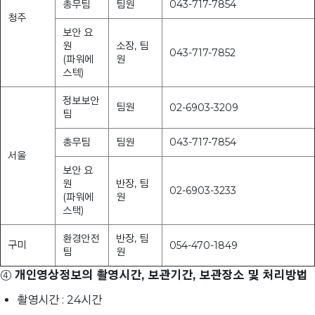
총무팀
팀원
043-717-7854
청주
보안 요
원
소장, 팀
043-717-7852
(파워에
원
스텍)
정보보안
팀원
02-6903-3209
팀
총무팀
팀원
043-717-7854
서울
보안 요
원
반장, 팀
02-6903-3233
(파워에
원
스택)
환경안전
반장, 팀
구미
054-470-1849
팀
원
④
개인영상정보의 촬영시간, 보관기간, 보관장소 및 처리방법
촬영시간 : 24시간