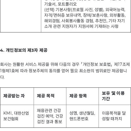
기술서, 포트폴리오
(선택) 기본사항(프로필 사진, 성별), 외국어능력,
자격/면허증 보유내역, 장애/보훈사항, 외부활동,
해외경험, 사회봉사활동 경험, 추천인, 기타 자기
소개 관련 지원자가 지원서에 기재하는 사항
4. 개인정보의 제3자 제공
회사는 원활한 서비스 제공을 위해 다음의 경우 「개인정보 보호법」 제17조제
1항제1호에 따라 정보주체의 동의를 얻어 필요 최소한의 범위로만 제공합니
다.
보유 및 이용
제공받는 자
제공 목적
제공 항목
기간
채용관련 건강
KMI, 대한산업
성명, 생년월일,
이용목적을 달
검진 예약, 건강
보건협회
핸드폰번호
성할 때까지
검진 결과 통보