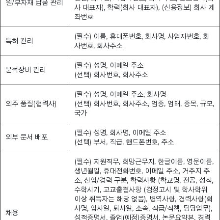
원/부자재 납품 관리
사 대표자), 학력(회사 대표자), (신용정보) 회사 계
좌번호
(필수) 이름, 휴대폰번호, 회사명, 사업자번호, 회
특허 관리
사번호, 회사주소
(필수) 성명, 이메일 주소
분석장비 관리
(선택) 회사번호, 회사주소
(필수) 성명, 이메일 주소, 회사명
외주 품질(협력사)
(선택) 회사번호, 회사주소, 업종, 업태, 종목, 규모,
국가
(필수) 성명, 회사명, 이메일 주소
외부 문서 배포
(선택) 부서, 직급, 핸드폰번호, 주소
(필수) 지원직무, 희망근무지, 한글이름, 영문이름,
생년월일, 휴대전화번호, 이메일 주소, 거주지 주
소, 신입/경력 구분, 학력사항 (학교명, 전공, 성적,
수학시기, 고교출결사항 (검정고시 및 학사학위
이상 취득자는 해당 없음), 병역사항, 경력사항(회
사명, 입사일, 퇴사일, 소속, 직급/직책, 담당업무),
채용
성적증명서, 졸업(예정)증명서, 논문요약본, 경력