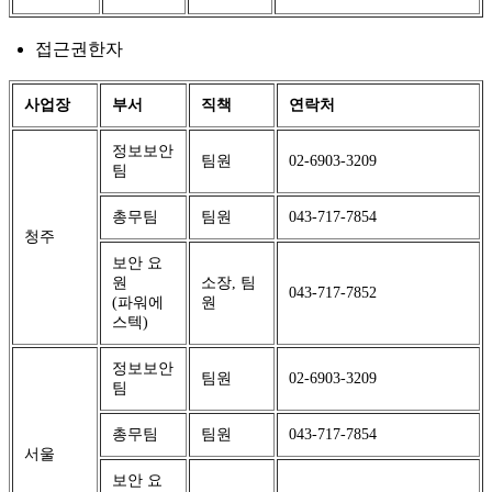
접근권한자
사업장
부서
직책
연락처
정보보안
팀원
02-6903-3209
팀
총무팀
팀원
043-717-7854
청주
보안 요
원
소장, 팀
043-717-7852
(파워에
원
스텍)
정보보안
팀원
02-6903-3209
팀
총무팀
팀원
043-717-7854
서울
보안 요