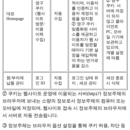
② 영구
영구
적이며, 이용자
쿠키: 서
쿠키
를 인증하고 이
버에 저장
(웹사
자동
용자 계정의 오
대표
이 되지
Homepage
이트
수집
용을 방지함
않고 클라
방문/
② 영구 쿠키 :
이언트
이용
맞춤화된 서비
PC, 모바
이력
스를 제공하고
일 기기에
수집)
이용자가 웹 사
보관하고
이트를 방문할
있으며,
때마다 기본 설
개별 설정
정을 재입력해
에 따름
야 하는 번거로
움을 감소
원/부자재
로그
자동
로그인 상태 유
세션 종료
납품 관리
인 ID
수집
지 , 세션 관리
시 삭제
② 쿠키는 웹사이트 운영에 이용되는 서버(http)가 정보주체의
브라우저에 보내는 소량의 정보로서 정보주체의 컴퓨터 또는
모바일에 저장되며, 웹사이트 접속 시 정보주체의 브라우저에
서 서버로 자동 전송됩니다.
③ 정보주체는 브라우저 옵션 설정을 통해 쿠키 허용, 차단 등