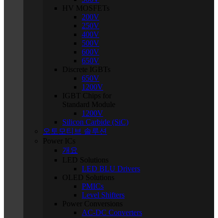
HV MOSFETs
200V
250V
400V
500V
600V
650V
Discrete IGBTs
650V
1200V
IGBT Chips for
Standard Module
1200V
Silicon Carbide (SiC)
오토모티브 솔루션
Power ICs
개요
LED Solutions
LED BLU Drivers
OLED Solutions
PMICs
Level Shifters
Power Conversions
AC-DC Converters