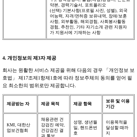
약본, 경력기술서, 포트폴리오
(선택) 기본사항(프로필 사진, 성별), 외국
어능력, 자격/면허증 보유내역, 장애/보훈
사항, 외부활동, 해외경험, 사회봉사활동
경험, 추천인, 기타 자기소개 관련 지원자
가 지원서에 기재하는 사항
4. 개인정보의 제3자 제공
회사는 원활한 서비스 제공을 위해 다음의 경우 「개인정보 보
호법」 제17조제1항제1호에 따라 정보주체의 동의를 얻어 필
요 최소한의 범위로만 제공합니다.
보유 및 이용
제공받는 자
제공 목적
제공 항목
기간
채용관련 건
성명, 생년월
이용목적을
KMI, 대한산
강검진 예약,
일, 핸드폰번
달성할 때까
업보건협회
건강검진 결
호
지
과 통보