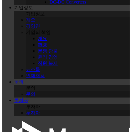
DC-DC Converters
기업정보
기업정보
개요
경영진
기업의 책임
개요
환경
분쟁 광물
윤리 경영
직원 복지
뉴스룸
인재채용
문의
문의
문의
투자자
투자자
투자자