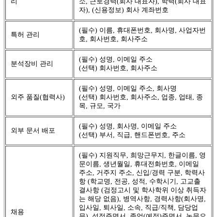
리
소, 근로경력(회사 대표자), 학력(회사 대표
자), (신용정보) 회사 계좌번호
(필수) 이름, 휴대폰번호, 회사명, 사업자번
특허 관리
호, 회사번호, 회사주소
(필수) 성명, 이메일 주소
분석장비 관리
(선택) 회사번호, 회사주소
(필수) 성명, 이메일 주소, 회사명
외주 품질(협력사)
(선택) 회사번호, 회사주소, 업종, 업태, 종
목, 규모, 국가
(필수) 성명, 회사명, 이메일 주소
외부 문서 배포
(선택) 부서, 직급, 핸드폰번호, 주소
(필수) 지원직무, 희망근무지, 한글이름, 영
문이름, 생년월일, 휴대전화번호, 이메일
주소, 거주지 주소, 신입/경력 구분, 학력사
항 (학교명, 전공, 성적, 수학시기, 고교출
결사항 (검정고시 및 학사학위 이상 취득자
는 해당 없음), 병역사항, 경력사항(회사명,
입사일, 퇴사일, 소속, 직급/직책, 담당업
채용
무), 성적증명서, 졸업(예정)증명서, 논문요