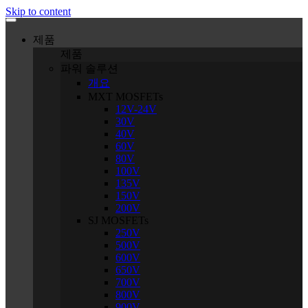
Skip to content
제품
제품
파워 솔루션
개요
MXT MOSFETs
12V-24V
30V
40V
60V
80V
100V
135V
150V
200V
SJ MOSFETs
250V
500V
600V
650V
700V
800V
900V