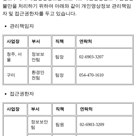
불만을 처리하기 위하여 아래와 같이 개인영상정보 관리책임
자 및 접근권한자를 두고 있습니다.
관리책임자
사업장
부서
직책
연락처
청주, 서
정보보
팀장
02-6903-3207
울
안팀
환경안
구미
팀장
054-470-1610
전팀
접근권한자
사업장
부서
직책
연락처
정보보안
팀원
02-6903-3209
팀