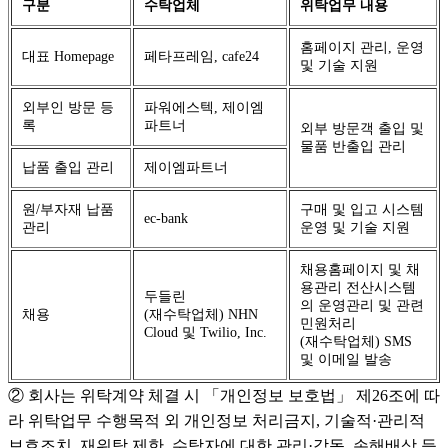
구분
수탁업체
위탁업무 내용
홈페이지 관리, 운영
대표 Homepage
페타프레임, cafe24
및 기술 지원
외부인 방문 등
파워에스텍, 제이엠
록
파트너
외부 방문객 출입 및
물품 반출입 관리
납품 출입 관리
제이엠파트너
원/부자재 납품
구매 및 입고 시스템
ec-bank
관리
운영 및 기술 지원
채용홈페이지 및 채
용관리 전산시스템
두들린
의 운영관리 및 관련
채용
(재수탁업체) NHN
민원처리
Cloud 및 Twilio, Inc.
(재수탁업체) SMS
및 이메일 발송
② 회사는 위탁계약 체결 시 「개인정보 보호법」 제26조에 따
라 위탁업무 수행목적 외 개인정보 처리금지, 기술적·관리적
보호조치, 재위탁 제한, 수탁자에 대한 관리·감독, 손해배상 등