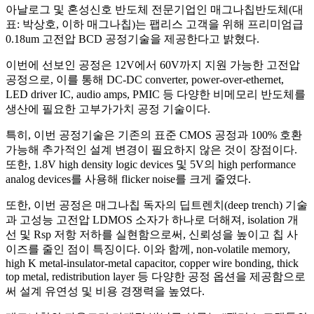
아날로그 및 혼성신호 반도체 전문기업인 매그나칩반도체(대
표: 박상호, 이하 매그나칩)는 팹리스 고객을 위해 프리미엄급
0.18um 고전압 BCD 공정기술을 제공한다고 밝혔다.
이번에 선보인 공정은 12V에서 60V까지 지원 가능한 고전압
공정으로, 이를 통해 DC-DC converter, power-over-ethernet,
LED driver IC, audio amps, PMIC 등 다양한 비메모리 반도체를
생산에 필요한 고부가가치 공정 기술이다.
특히, 이번 공정기술은 기존의 표준 CMOS 공정과 100% 호환
가능해 추가적인 설계 변경이 필요하지 않은 것이 장점이다.
또한, 1.8V high density logic devices 및 5V의 high performance
analog devices를 사용해 flicker noise를 크게 줄였다.
또한, 이번 공정은 매그나칩 독자의 딥트렌치(deep trench) 기술
과 고성능 고전압 LDMOS 소자가 하나로 더해져, isolation 개
선 및 Rsp 저항 저하를 실현함으로써, 신뢰성을 높이고 칩 사
이즈를 줄인 점이 특징이다. 이와 함께, non-volatile memory,
high K metal-insulator-metal capacitor, copper wire bonding, thick
top metal, redistribution layer 등 다양한 공정 옵션을 제공함으로
써 설계 유연성 및 비용 경쟁력을 높였다.