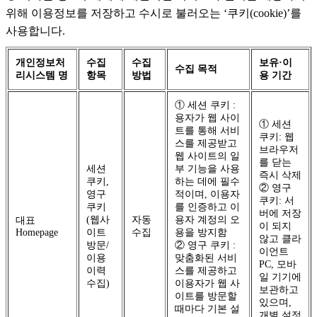
위해 이용정보를 저장하고 수시로 불러오는 ‘쿠키(cookie)’를
사용합니다.
개인정보처
수집
수집
보유·이
수집 목적
리시스템 명
항목
방법
용 기간
① 세션 쿠키 :
용자가 웹 사이
① 세션
트를 통해 서비
쿠키: 웹
스를 제공받고
브라우저
웹 사이트의 일
를 닫는
세션
부 기능을 사용
즉시 삭제
쿠키,
하는 데에 필수
② 영구
영구
적이며, 이용자
쿠키: 서
쿠키
를 인증하고 이
버에 저장
(웹사
자동
용자 계정의 오
대표
이 되지
Homepage
이트
수집
용을 방지함
않고 클라
방문/
② 영구 쿠키 :
이언트
이용
맞춤화된 서비
PC, 모바
이력
스를 제공하고
일 기기에
수집)
이용자가 웹 사
보관하고
이트를 방문할
있으며,
때마다 기본 설
개별 설정