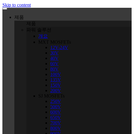
Skip to content
제품
제품
파워 솔루션
개요
MXT MOSFETs
12V-24V
30V
40V
60V
80V
100V
135V
150V
200V
SJ MOSFETs
250V
500V
600V
650V
700V
800V
900V