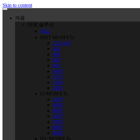
Skip to content
제품
파워 솔루션
개요
MXT MOSFETs
12V-24V
30V
40V
60V
80V
100V
135V
150V
200V
SJ MOSFETs
250V
500V
600V
650V
700V
800V
900V
HV MOSFETs