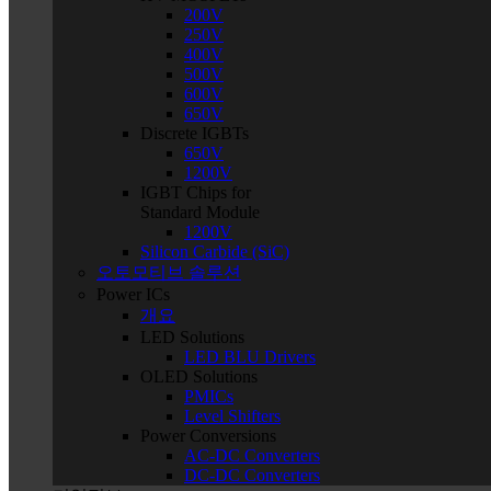
200V
250V
400V
500V
600V
650V
Discrete IGBTs
650V
1200V
IGBT Chips for
Standard Module
1200V
Silicon Carbide (SiC)
오토모티브 솔루션
Power ICs
개요
LED Solutions
LED BLU Drivers
OLED Solutions
PMICs
Level Shifters
Power Conversions
AC-DC Converters
DC-DC Converters