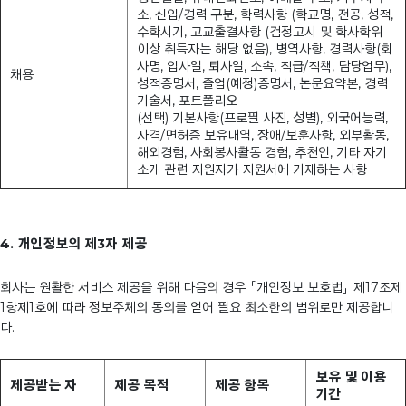
소, 신입/경력 구분, 학력사항 (학교명, 전공, 성적,
수학시기, 고교출결사항 (검정고시 및 학사학위
이상 취득자는 해당 없음), 병역사항, 경력사항(회
사명, 입사일, 퇴사일, 소속, 직급/직책, 담당업무),
채용
성적증명서, 졸업(예정)증명서, 논문요약본, 경력
기술서, 포트폴리오
(선택) 기본사항(프로필 사진, 성별), 외국어능력,
자격/면허증 보유내역, 장애/보훈사항, 외부활동,
해외경험, 사회봉사활동 경험, 추천인, 기타 자기
소개 관련 지원자가 지원서에 기재하는 사항
4. 개인정보의 제3자 제공
회사는 원활한 서비스 제공을 위해 다음의 경우 「개인정보 보호법」 제17조제
1항제1호에 따라 정보주체의 동의를 얻어 필요 최소한의 범위로만 제공합니
다.
보유 및 이용
제공받는 자
제공 목적
제공 항목
기간