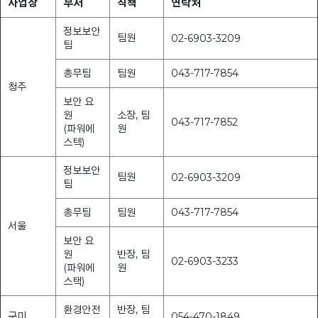
사업장
부서
직책
연락처
정보보안
팀원
02-6903-3209
팀
총무팀
팀원
043-717-7854
청주
보안 요
원
소장, 팀
043-717-7852
(파워에
원
스텍)
정보보안
팀원
02-6903-3209
팀
총무팀
팀원
043-717-7854
서울
보안 요
원
반장, 팀
02-6903-3233
(파워에
원
스택)
환경안전
반장, 팀
구미
054-470-1849