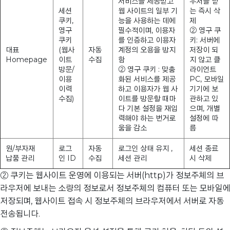
서비스를 제공받고
우저를 닫
세션
웹 사이트의 일부 기
는 즉시 삭
쿠키,
능을 사용하는 데에
제
영구
필수적이며, 이용자
② 영구 쿠
쿠키
를 인증하고 이용자
키: 서버에
대표
(웹사
자동
계정의 오용을 방지
저장이 되
Homepage
이트
수집
함
지 않고 클
방문/
② 영구 쿠키 : 맞춤
라이언트
이용
화된 서비스를 제공
PC, 모바일
이력
하고 이용자가 웹 사
기기에 보
수집)
이트를 방문할 때마
관하고 있
다 기본 설정을 재입
으며, 개별
력해야 하는 번거로
설정에 따
움을 감소
름
원/부자재
로그
자동
로그인 상태 유지 ,
세션 종료
납품 관리
인 ID
수집
세션 관리
시 삭제
② 쿠키는 웹사이트 운영에 이용되는 서버(http)가 정보주체의 브
라우저에 보내는 소량의 정보로서 정보주체의 컴퓨터 또는 모바일에
저장되며, 웹사이트 접속 시 정보주체의 브라우저에서 서버로 자동
전송됩니다.