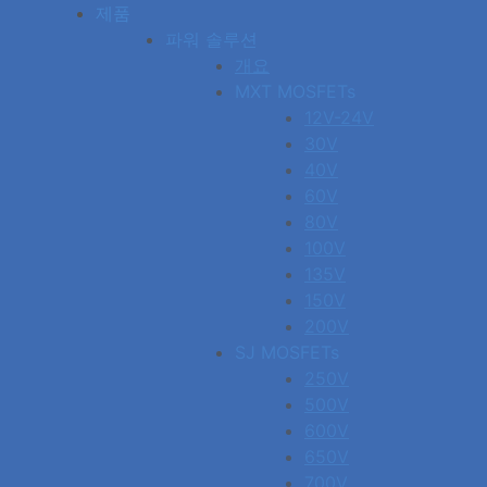
Skip
제품
to
파워 솔루션
content
개요
MXT MOSFETs
12V-24V
30V
40V
60V
80V
100V
135V
150V
200V
SJ MOSFETs
250V
500V
600V
650V
700V