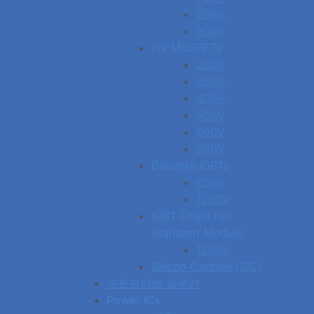
800V
900V
HV MOSFETs
200V
250V
400V
500V
600V
650V
Discrete IGBTs
650V
1200V
IGBT Chips for
Standard Module
1200V
Silicon Carbide (SiC)
오토모티브 솔루션
Power ICs